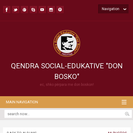
Navigation
QENDRA SOCIAL-EDUKATIVE "DON
BOSKO"
ec, shko përpara me don boskon!
MAIN NAVIGATION