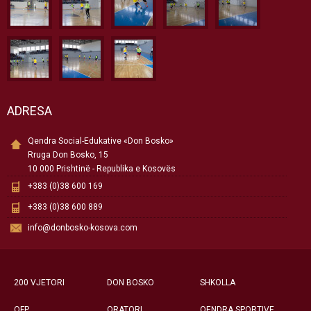
ADRESA
Qendra Social-Edukative «Don Bosko»
Rruga Don Bosko, 15
10 000 Prishtinë - Republika e Kosovës
+383 (0)38 600 169
+383 (0)38 600 889
info@donbosko-kosova.com
200 VJETORI
DON BOSKO
SHKOLLA
QFP
ORATORI
QENDRA SPORTIVE