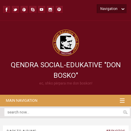
Navigation
QENDRA SOCIAL-EDUKATIVE "DON
BOSKO"
ec, shko përpara me don boskon!
MAIN NAVIGATION