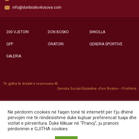
info@donbosko-kosova.com
200 VJETORI
DON BOSKO
SHKOLLA
QFP
ORATORI
QENDRA SPORTIVE
GALERIA
Të gjitha të drejtat e rezervuara ©
Qendra Social-Edukative «Don Bosko» - Prishtinë
Ne përdorim cookies në faqen tonë të internetit për t'ju dhënë
përvojën më të rëndësishme duke kujtuar preferencat tuaja dhe
vizitat e përsëritura. Duke klikuar në "Pranoj", ju pranoni
përdorimin e GJITHA cookies.