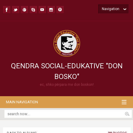
Navigation
QENDRA SOCIAL-EDUKATIVE "DON
BOSKO"
ec, shko përpara me don boskon!
MAIN NAVIGATION