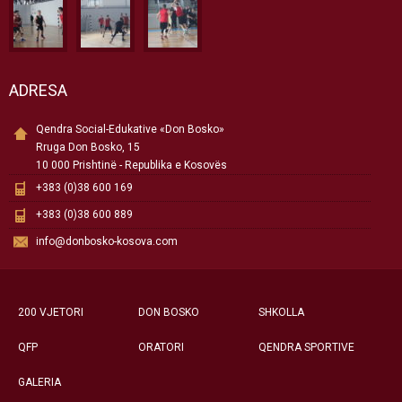
ADRESA
Qendra Social-Edukative «Don Bosko»
Rruga Don Bosko, 15
10 000 Prishtinë - Republika e Kosovës
+383 (0)38 600 169
+383 (0)38 600 889
info@donbosko-kosova.com
200 VJETORI
DON BOSKO
SHKOLLA
QFP
ORATORI
QENDRA SPORTIVE
GALERIA