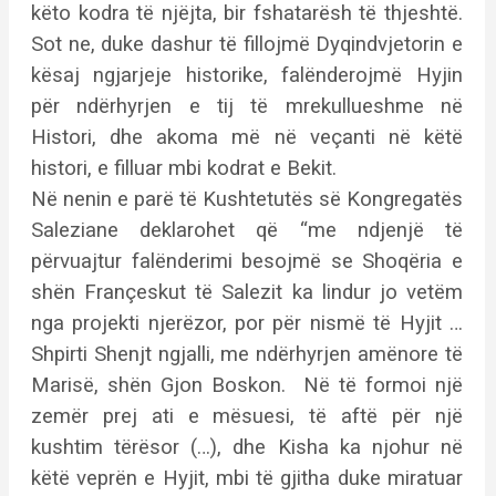
këto kodra të njëjta, bir fshatarësh të thjeshtë.
Sot ne, duke dashur të fillojmë Dyqindvjetorin e
kësaj ngjarjeje historike, falënderojmë Hyjin
për ndërhyrjen e tij të mrekullueshme në
Histori, dhe akoma më në veçanti në këtë
histori, e filluar mbi kodrat e Bekit.
Në nenin e parë të Kushtetutës së Kongregatës
Saleziane deklarohet që “me ndjenjë të
përvuajtur falënderimi besojmë se Shoqëria e
shën Françeskut të Salezit ka lindur jo vetëm
nga projekti njerëzor, por për nismë të Hyjit …
Shpirti Shenjt ngjalli, me ndërhyrjen amënore të
Marisë, shën Gjon Boskon. Në të formoi një
zemër prej ati e mësuesi, të aftë për një
kushtim tërësor (…), dhe Kisha ka njohur në
këtë veprën e Hyjit, mbi të gjitha duke miratuar