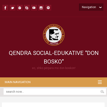
Navigation
QENDRA SOCIAL-EDUKATIVE "DON
BOSKO"
ec, shko përpara me don boskon!
MAIN NAVIGATION