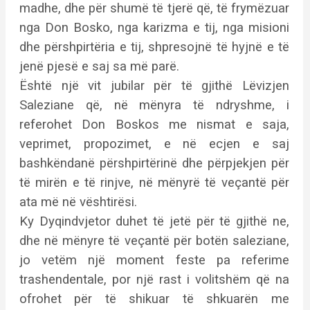
madhe, dhe për shumë të tjerë që, të frymëzuar
nga Don Bosko, nga karizma e tij, nga misioni
dhe përshpirtëria e tij, shpresojnë të hyjnë e të
jenë pjesë e saj sa më parë.
Është një vit jubilar për të gjithë Lëvizjen
Saleziane që, në mënyra të ndryshme, i
referohet Don Boskos me nismat e saja,
veprimet, propozimet, e në ecjen e saj
bashkëndanë përshpirtërinë dhe përpjekjen për
të mirën e të rinjve, në mënyrë të veçantë për
ata më në vështirësi.
Ky Dyqindvjetor duhet të jetë për të gjithë ne,
dhe në mënyre të veçantë për botën saleziane,
jo vetëm një moment feste pa referime
trashendentale, por një rast i volitshëm që na
ofrohet për të shikuar të shkuarën me