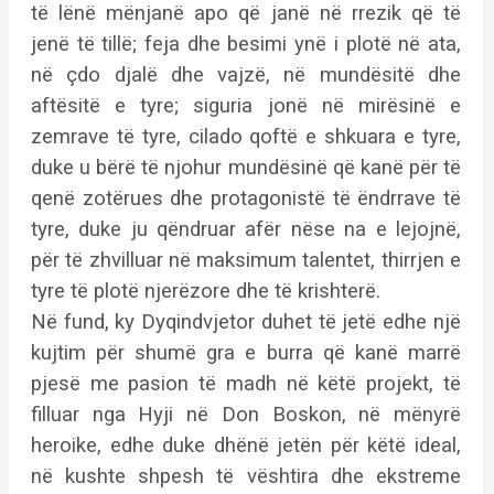
të lënë mënjanë apo që janë në rrezik që të
jenë të tillë; feja dhe besimi ynë i plotë në ata,
në çdo djalë dhe vajzë, në mundësitë dhe
aftësitë e tyre; siguria jonë në mirësinë e
zemrave të tyre, cilado qoftë e shkuara e tyre,
duke u bërë të njohur mundësinë që kanë për të
qenë zotërues dhe protagonistë të ëndrrave të
tyre, duke ju qëndruar afër nëse na e lejojnë,
për të zhvilluar në maksimum talentet, thirrjen e
tyre të plotë njerëzore dhe të krishterë.
Në fund, ky Dyqindvjetor duhet të jetë edhe një
kujtim për shumë gra e burra që kanë marrë
pjesë me pasion të madh në këtë projekt, të
filluar nga Hyji në Don Boskon, në mënyrë
heroike, edhe duke dhënë jetën për këtë ideal,
në kushte shpesh të vështira dhe ekstreme