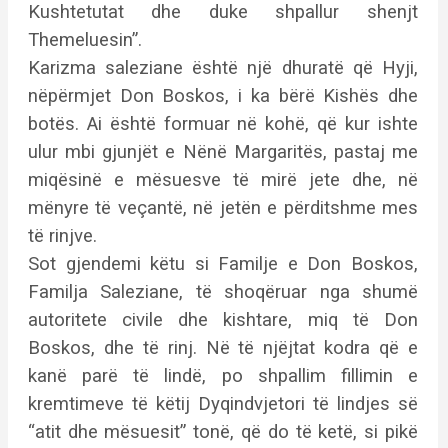
Kushtetutat dhe duke shpallur shenjt
Themeluesin”.
Karizma saleziane është një dhuratë që Hyji,
nëpërmjet Don Boskos, i ka bërë Kishës dhe
botës. Ai është formuar në kohë, që kur ishte
ulur mbi gjunjët e Nënë Margaritës, pastaj me
miqësinë e mësuesve të mirë jete dhe, në
mënyre të veçantë, në jetën e përditshme mes
të rinjve.
Sot gjendemi këtu si Familje e Don Boskos,
Familja Saleziane, të shoqëruar nga shumë
autoritete civile dhe kishtare, miq të Don
Boskos, dhe të rinj. Në të njëjtat kodra që e
kanë parë të lindë, po shpallim fillimin e
kremtimeve të këtij Dyqindvjetori të lindjes së
“atit dhe mësuesit” tonë, që do të ketë, si pikë