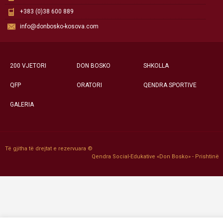
+383 (0)38 600 889
info@donbosko-kosova.com
200 VJETORI
DON BOSKO
SHKOLLA
QFP
ORATORI
QENDRA SPORTIVE
GALERIA
Të gjitha të drejtat e rezervuara ©
Qendra Social-Edukative «Don Bosko» - Prishtinë