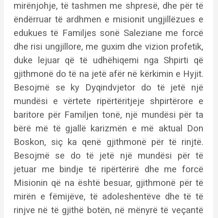
mirënjohje, të tashmen me shpresë, dhe për të
ëndërruar të ardhmen e misionit ungjillëzues e
edukues të Familjes sonë Saleziane me forcë
dhe risi ungjillore, me guxim dhe vizion profetik,
duke lejuar që të udhëhiqemi nga Shpirti që
gjithmonë do të na jetë afër në kërkimin e Hyjit.
Besojmë se ky Dyqindvjetor do të jetë një
mundësi e vërtete ripërtëritjeje shpirtërore e
baritore për Familjen tonë, një mundësi për ta
bërë më të gjallë karizmën e më aktual Don
Boskon, siç ka qenë gjithmonë për të rinjtë.
Besojmë se do të jetë një mundësi për të
jetuar me bindje të ripërtërirë dhe me forcë
Misionin që na është besuar, gjithmonë për të
mirën e fëmijëve, të adoleshentëve dhe të të
rinjve në të gjithë botën, në mënyrë të veçantë