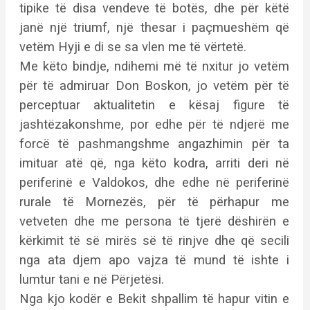
tipike të disa vendeve të botës, dhe për këtë
janë një triumf, një thesar i paçmueshëm që
vetëm Hyji e di se sa vlen me të vërtetë.
Me këto bindje, ndihemi më të nxitur jo vetëm
për të admiruar Don Boskon, jo vetëm për të
perceptuar aktualitetin e kësaj figure të
jashtëzakonshme, por edhe për të ndjerë me
forcë të pashmangshme angazhimin për ta
imituar atë që, nga këto kodra, arriti deri në
periferinë e Valdokos, dhe edhe në periferinë
rurale të Mornezës, për të përhapur me
vetveten dhe me persona të tjerë dëshirën e
kërkimit të së mirës së të rinjve dhe që secili
nga ata djem apo vajza të mund të ishte i
lumtur tani e në Përjetësi.
Nga kjo kodër e Bekit shpallim të hapur vitin e