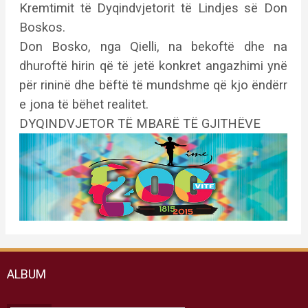
Kremtimit të Dyqindvjetorit të Lindjes së Don
Boskos.
Don Bosko, nga Qielli, na bekoftë dhe na
dhuroftë hirin që të jetë konkret angazhimi ynë
për rininë dhe bëftë të mundshme që kjo ëndërr
e jona të bëhet realitet.
DYQINDVJETOR TË MBARË TË GJITHËVE
ALBUM