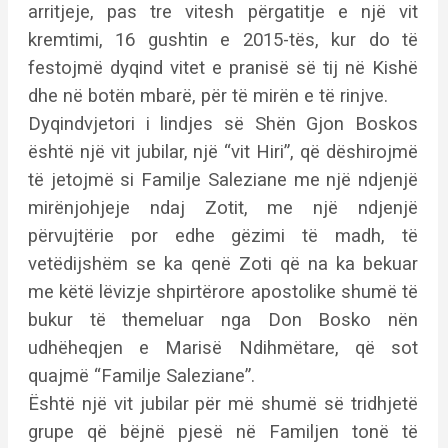
arritjeje, pas tre vitesh përgatitje e një vit
kremtimi, 16 gushtin e 2015-tës, kur do të
festojmë dyqind vitet e pranisë së tij në Kishë
dhe në botën mbarë, për të mirën e të rinjve.
Dyqindvjetori i lindjes së Shën Gjon Boskos
është një vit jubilar, një “vit Hiri”, që dëshirojmë
të jetojmë si Familje Saleziane me një ndjenjë
mirënjohjeje ndaj Zotit, me një ndjenjë
përvujtërie por edhe gëzimi të madh, të
vetëdijshëm se ka qenë Zoti që na ka bekuar
me këtë lëvizje shpirtërore apostolike shumë të
bukur të themeluar nga Don Bosko nën
udhëheqjen e Marisë Ndihmëtare, që sot
quajmë “Familje Saleziane”.
Është një vit jubilar për më shumë së tridhjetë
grupe që bëjnë pjesë në Familjen tonë të