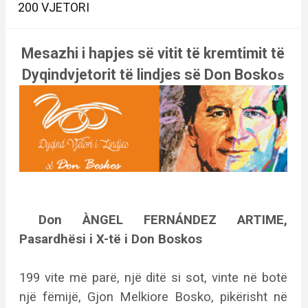
200 VJETORI
Mesazhi i hapjes së vitit të kremtimit të
Dyqindvjetorit të lindjes së Don Bosko
s
Don ÀNGEL FERNÁNDEZ ARTIME,
Pasardhësi i X-të i Don Boskos
199 vite më parë, një ditë si sot, vinte në botë
një fëmijë, Gjon Melkiore Bosko, pikërisht në