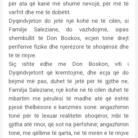
për ata që kanë më shumë nevojë, për më të
varfrit dhe më të dobëtit.
Dyqindvjetori do jetë një kohë në të cilën, si
Familje Saleziane, do vazhdojmë, sipas
shembullit të Don Boskos, ecjen tonë drejt
periferive fizike dhe njerëzore të shoqërisë dhe
të të rinjve.
Siç ishte edhe me Don Boskon, viti i
Dyqindvjetorit që kremtojmë, dhe ecja që do
bëjmë më pas, duhet të jetë për të gjithë ne,
Familja Saleziane, një kohë në të cilën duhet të
mbartim me përulësi të madhe atë që është
pjesë thelbësore e karizmës sonë: angazhimin
tonë për të lexuar realitetin shoqëror, mbi të
gjitha atë rinor, që sot na përfshinë; angazhimin
tonë, me qëllime të qarta, në të mirën e të rinjve