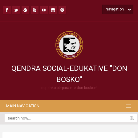
Navigation
QENDRA SOCIAL-EDUKATIVE "DON
BOSKO"
ec, shko përpara me don boskon!
MAIN NAVIGATION