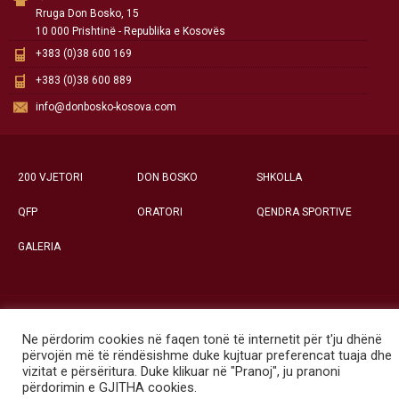
Rruga Don Bosko, 15
10 000 Prishtinë - Republika e Kosovës
+383 (0)38 600 169
+383 (0)38 600 889
info@donbosko-kosova.com
200 VJETORI
DON BOSKO
SHKOLLA
QFP
ORATORI
QENDRA SPORTIVE
GALERIA
Të gjitha të drejtat e rezervuara ©
Ne përdorim cookies në faqen tonë të internetit për t'ju dhënë
Qendra Social-Edukative «Don Bosko» - Prishtinë
përvojën më të rëndësishme duke kujtuar preferencat tuaja dhe
vizitat e përsëritura. Duke klikuar në "Pranoj", ju pranoni
përdorimin e GJITHA cookies.