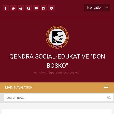
Navigation
QENDRA SOCIAL-EDUKATIVE "DON
BOSKO"
ec, shko përpara me don boskon!
MAIN NAVIGATION