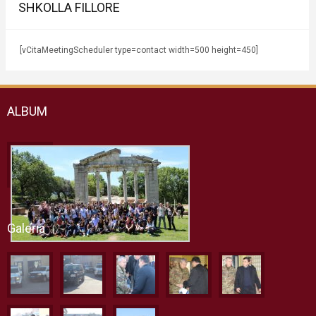
SHKOLLA FILLORE
[vCitaMeetingScheduler type=contact width=500 height=450]
ALBUM
Galeria