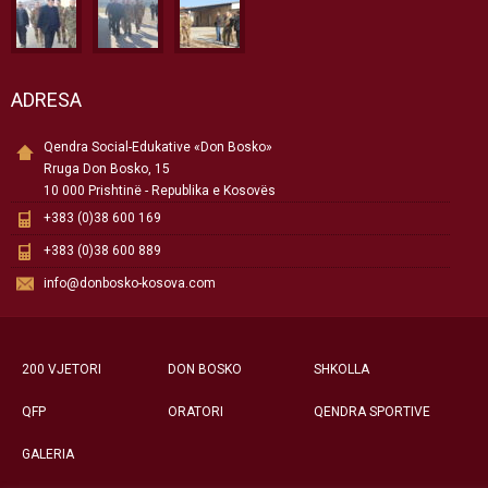
ADRESA
Qendra Social-Edukative «Don Bosko»
Rruga Don Bosko, 15
10 000 Prishtinë - Republika e Kosovës
+383 (0)38 600 169
+383 (0)38 600 889
info@donbosko-kosova.com
200 VJETORI
DON BOSKO
SHKOLLA
QFP
ORATORI
QENDRA SPORTIVE
GALERIA