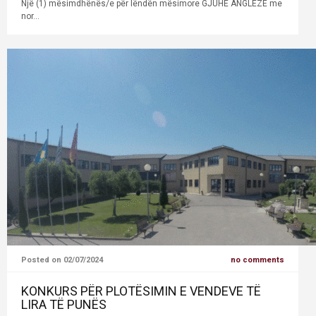
Një (1) mësimdhënës/e për lëndën mësimore GJUHË ANGLEZE me
nor...
Posted on 02/07/2024
no comments
KONKURS PËR PLOTËSIMIN E VENDEVE TË
LIRA TË PUNËS