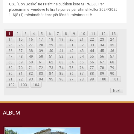
QSE “Don Bosko” në Prishtinë publikon këtë SHPALLJE Për
plotësimin e vendeve të lira të punës për vitin shkollor 2024/2025
1. Një (1) mësimdhënës/e për lëndët mësimore të...
1
2
3
4
5
6
7
8
9
10
11
12
13
14
15
16
17
18
19
20
21
22
23
24
25
26
27
28
29
30
31
32
33
34
35
36
37
38
39
40
41
42
43
44
45
46
47
48
49
50
51
52
53
54
55
56
57
58
59
60
61
62
63
64
65
66
67
68
69
70
71
72
73
74
75
76
77
78
79
80
81
82
83
84
85
86
87
88
89
90
91
92
93
94
95
96
97
98
99
100
101
102
103
104
Next
ALBUM