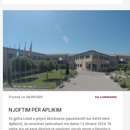
Posted on 06/09/2024
no comments
NJOFTIM PËR APLIKIM
Të gjitha Listat e pritjes ekzistuese (pavarësisht kur është bërë
Aplikimi), do anulohen (arkivohen) me datën 13 shtator 2024. Të
gjithë ata që kanë dëshirë të vendosin sërish emrin e fëmijës/v...