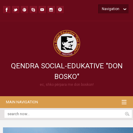
Navigation
QENDRA SOCIAL-EDUKATIVE "DON
BOSKO"
ec, shko përpara me don boskon!
MAIN NAVIGATION