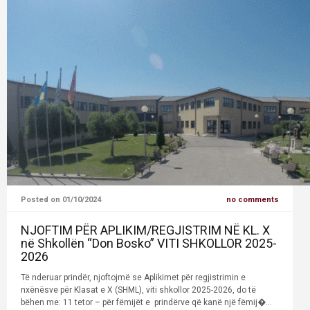
Posted on 01/10/2024
no comments
NJOFTIM PËR APLIKIM/REGJISTRIM NË KL. X
në Shkollën “Don Bosko” VITI SHKOLLOR 2025-
2026
Të nderuar prindër, njoftojmë se Aplikimet për regjistrimin e
nxënësve për Klasat e X (SHML), viti shkollor 2025-2026, do të
bëhen me: 11 tetor – për fëmijët e prindërve që kanë një fëmij�...