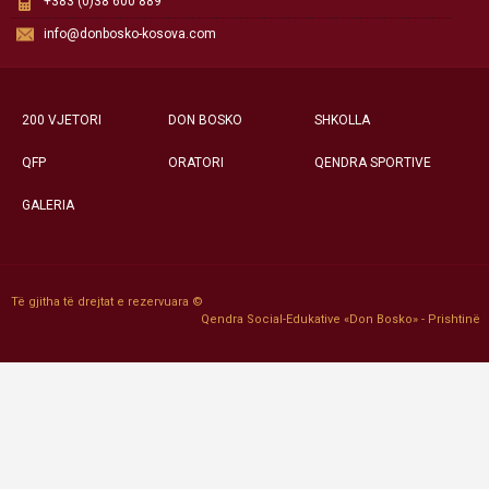
+383 (0)38 600 889
info@donbosko-kosova.com
200 VJETORI
DON BOSKO
SHKOLLA
QFP
ORATORI
QENDRA SPORTIVE
GALERIA
Të gjitha të drejtat e rezervuara ©
Qendra Social-Edukative «Don Bosko» - Prishtinë