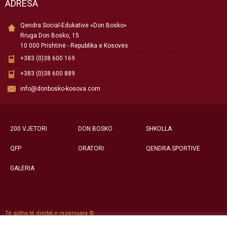
ADRESA
Qendra Social-Edukative «Don Bosko»
Rruga Don Bosko, 15
10 000 Prishtinë - Republika e Kosovës
+383 (0)38 600 169
+383 (0)38 600 889
info@donbosko-kosova.com
200 VJETORI
DON BOSKO
SHKOLLA
QFP
ORATORI
QENDRA SPORTIVE
GALERIA
Të gjitha të drejtat e rezervuara ©
Qendra Social-Edukative «Don Bosko» - Prishtinë