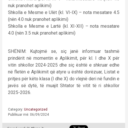
nuk pranohet aplikimi)
Shkolla e Mesme e Ulët (kl. VI-IX) – nota mesatare 4.5
(nën 4.0 nuk pranohet aplikimi)
Shkolla e Mesme e Lartë (kl. XI-XII) – nota mesatare
4.0 (nën 3.5 nuk pranohet aplikimi)
SHËNIM: Kujtojmë se, siç janë informuar tashmë
prindërit në momentin e Aplikimit, për kl. I dhe X për
vitin shkollor 2024-2025 dhe siç është e shkruar edhe
në fletën e Aplikimit që atyre u është dorëzuar, Listat e
pritjes për këto klasa (I dhe X) do vlejnë deri në fundin e
javës së dytë, të muajit Shtator të vitit të ri shkollor
2025-2026.
Category:
Uncategorized
Publikuar më: 06/09/2024