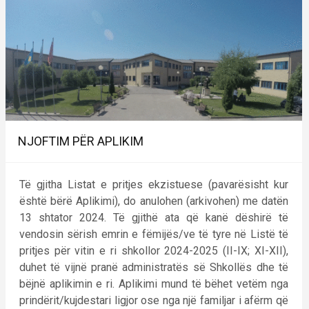
NJOFTIM PËR APLIKIM
Të gjitha Listat e pritjes ekzistuese (pavarësisht kur
është bërë Aplikimi), do anulohen (arkivohen) me datën
13 shtator 2024. Të gjithë ata që kanë dëshirë të
vendosin sërish emrin e fëmijës/ve të tyre në Listë të
pritjes për vitin e ri shkollor 2024-2025 (II-IX; XI-XII),
duhet të vijnë pranë administratës së Shkollës dhe të
bëjnë aplikimin e ri. Aplikimi mund të bëhet vetëm nga
prindërit/kujdestari ligjor ose nga një familjar i afërm që