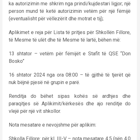
ka autorizimin me shkrim nga prindi/kujdestari ligjor; një
person mund të ketë autorizimin vetëm për një fëmijë
(eventualisht për vëllezërit dhe motrat e tij);
Aplikimet e reja për Lista të pritjes për Shkollën Fillore,
të Mesme të ulët dhe të Mesme të lartë, bëhen më:
13 shtator – vetëm për fëmijët e Stafit të QSE “Don
Bosko”
16 shtator 2024 nga ora 08:00 – të gjithë të tjerët që
nuk bëjnë pjesë në grupin e parë.
Renditja do bëhet sipas kohës së ardhjes dhe
paraqitjes së Aplikimit/kërkesës dhe ajo renditje do
vlejë për një vit shkollor.
Nota mesatare e nevojshme për aplikim:
Shkolla Fillore: për kl. III-V – nota mesatare 4.5 (nën 4.0