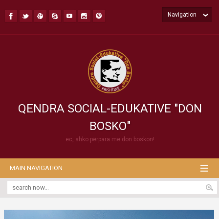
Navigation
QENDRA SOCIAL-EDUKATIVE "DON
BOSKO"
ec, shko përpara me don boskon!
MAIN NAVIGATION