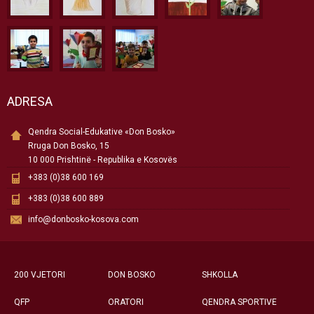
ADRESA
Qendra Social-Edukative «Don Bosko»
Rruga Don Bosko, 15
10 000 Prishtinë - Republika e Kosovës
+383 (0)38 600 169
+383 (0)38 600 889
info@donbosko-kosova.com
200 VJETORI
DON BOSKO
SHKOLLA
QFP
ORATORI
QENDRA SPORTIVE