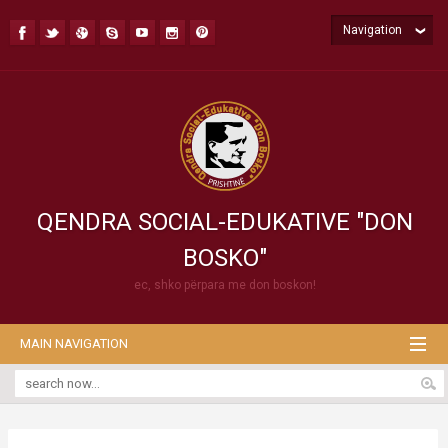
Navigation
QENDRA SOCIAL-EDUKATIVE "DON
BOSKO"
ec, shko përpara me don boskon!
MAIN NAVIGATION