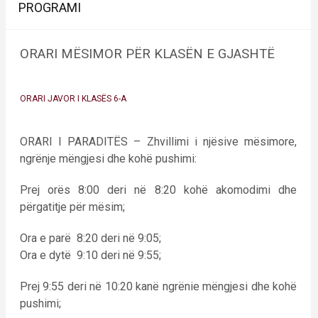
PROGRAMI
ORARI MËSIMOR PËR KLASËN E GJASHTË
ORARI JAVOR I KLASËS 6-A
ORARI I PARADITËS – Zhvillimi i njësive mësimore,
ngrënje mëngjesi dhe kohë pushimi:
Prej orës 8:00 deri në 8:20 kohë akomodimi dhe
përgatitje për mësim;
Ora e parë 8:20 deri në 9:05;
Ora e dytë 9:10 deri në 9:55;
Prej 9:55 deri në 10:20 kanë ngrënie mëngjesi dhe kohë
pushimi;