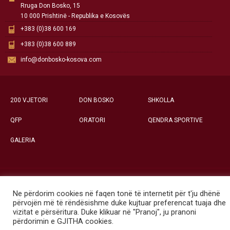
Rruga Don Bosko, 15
10 000 Prishtinë - Republika e Kosovës
+383 (0)38 600 169
+383 (0)38 600 889
info@donbosko-kosova.com
200 VJETORI
DON BOSKO
SHKOLLA
QFP
ORATORI
QENDRA SPORTIVE
GALERIA
Të gjitha të drejtat e rezervuara ©
Ne përdorim cookies në faqen tonë të internetit për t'ju dhënë
Qendra Social-Edukative «Don Bosko» - Prishtinë
përvojën më të rëndësishme duke kujtuar preferencat tuaja dhe
vizitat e përsëritura. Duke klikuar në "Pranoj", ju pranoni
përdorimin e GJITHA cookies.