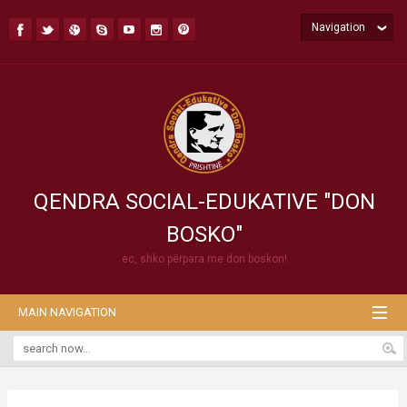
Navigation
QENDRA SOCIAL-EDUKATIVE "DON
BOSKO"
ec, shko përpara me don boskon!
MAIN NAVIGATION