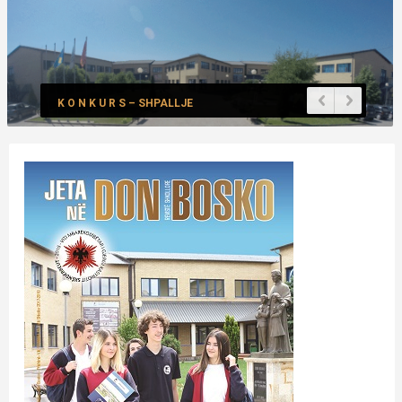
K O N K U R S – SHPALLJE