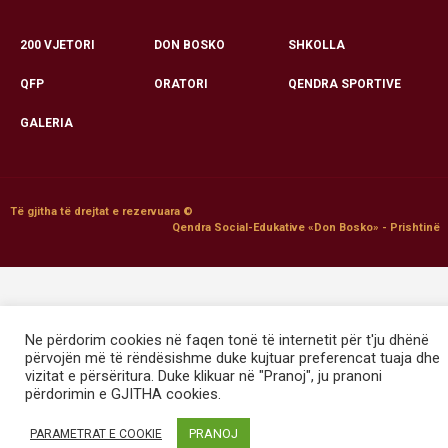
200 VJETORI
DON BOSKO
SHKOLLA
QFP
ORATORI
QENDRA SPORTIVE
GALERIA
Të gjitha të drejtat e rezervuara ©
Qendra Social-Edukative «Don Bosko» - Prishtinë
Ne përdorim cookies në faqen tonë të internetit për t'ju dhënë
përvojën më të rëndësishme duke kujtuar preferencat tuaja dhe
vizitat e përsëritura. Duke klikuar në "Pranoj", ju pranoni
përdorimin e GJITHA cookies.
PRANOJ
PARAMETRAT E COOKIE