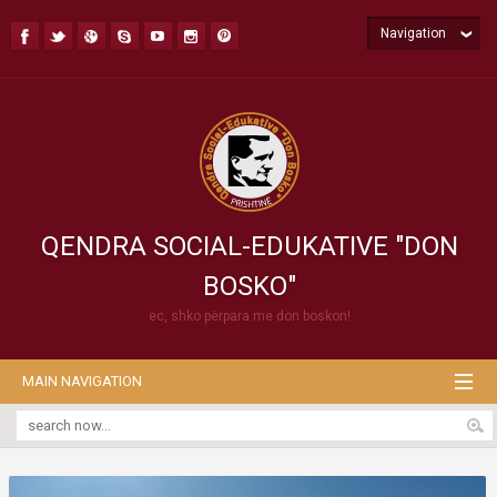
Navigation
QENDRA SOCIAL-EDUKATIVE "DON
BOSKO"
ec, shko përpara me don boskon!
MAIN NAVIGATION