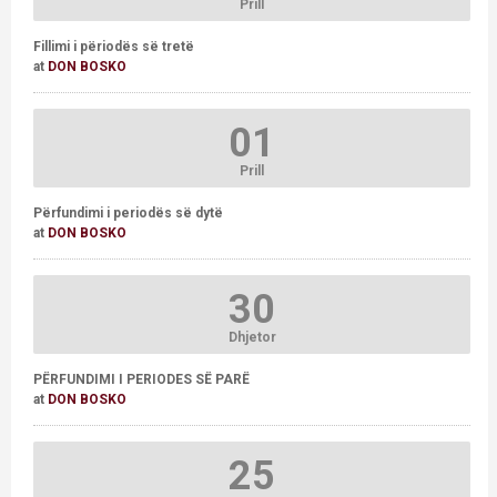
Prill
Fillimi i përiodës së tretë
at
DON BOSKO
01
Prill
Përfundimi i periodës së dytë
at
DON BOSKO
30
Dhjetor
PËRFUNDIMI I PERIODES SË PARË
at
DON BOSKO
25