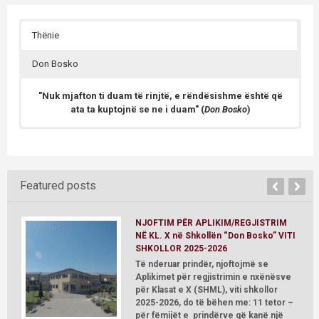
Thënie
Don Bosko
"Nuk mjafton ti duam të rinjtë, e rëndësishme është që
ata ta kuptojnë se ne i duam" (
Don Bosko
)
GJON BOSKO lindi me 16 gusht të vitit 1815 në Becchi, një
fshat i vogël i Castelnuovo d’Asti (sot Castelnuovo Don
Bosco).
Featured posts
NJOFTIM PËR APLIKIM/REGJISTRIM
NË KL. X në Shkollën “Don Bosko” VITI
SHKOLLOR 2025-2026
Të nderuar prindër, njoftojmë se
Aplikimet për regjistrimin e nxënësve
për Klasat e X (SHML), viti shkollor
2025-2026, do të bëhen me: 11 tetor –
për fëmijët e prindërve që kanë një