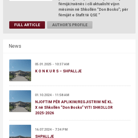
fëmijë/nxënës i cili aktualisht vijon
mësimin në Shkollën “Don Bosko”; për
fëmijët e Stafit të QSE “
FULL ARTICLE
AUTHOR'S PROFILE
News
05.01.2025 - 10:37 AM
K O N K U R S – SHPALLJE
01.10.2024 - 11:58 AM
NJOFTIM PËR APLIKIM/REGJISTRIM NË KL.
X në Shkollën “Don Bosko” VITI SHKOLLOR
2025-2026
16.07.2024 - 7:34 PM
SHPALLJE