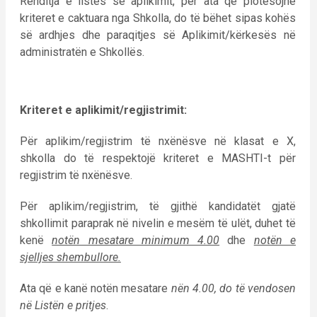
Renditja e listës së aplikimit, për ata që plotësojnë
kriteret e caktuara nga Shkolla, do të bëhet sipas kohës
së ardhjes dhe paraqitjes së Aplikimit/kërkesës në
administratën e Shkollës.
Kriteret e aplikimit/regjistrimit:
Për aplikim/regjistrim të nxënësve në klasat e X,
shkolla do të respektojë kriteret e MASHTI-t për
regjistrim të nxënësve.
Për aplikim/regjistrim, të gjithë kandidatët gjatë
shkollimit paraprak në nivelin e mesëm të ulët, duhet të
kenë
notën mesatare minimum 4.00
dhe
notën e
sjelljes shembullore.
Ata që e kanë notën mesatare
nën 4.00, do të vendosen
në Listën e pritjes
.