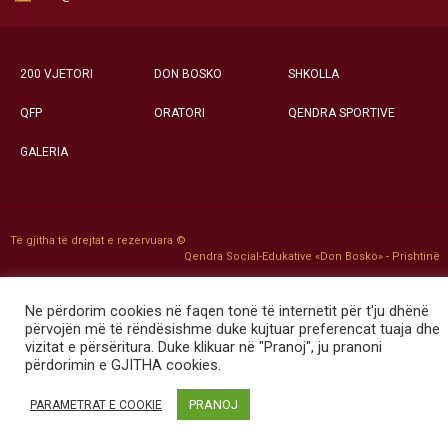
200 VJETORI
DON BOSKO
SHKOLLA
QFP
ORATORI
QENDRA SPORTIVE
GALERIA
Të gjitha të drejtat e rezervuara ©
Qendra Social-Edukative «Don Bosko» - Prishtinë
Ne përdorim cookies në faqen tonë të internetit për t'ju dhënë
përvojën më të rëndësishme duke kujtuar preferencat tuaja dhe
vizitat e përsëritura. Duke klikuar në "Pranoj", ju pranoni
përdorimin e GJITHA cookies.
PRANOJ
PARAMETRAT E COOKIE