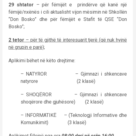
29 shtator
– për fëmijët e prindërve që kanë një
fëmijë/nxënës i cili aktualisht vijon mësimin në Shkollën
“Don Bosko” dhe për fëmijët e Stafit të QSE “Don
Bosko”;
2 tetor
– për të gjithë të interesuarit tjerë (që nuk hyjnë
në grupin e parë);
Aplikimi bëhet në këto drejtime:
– NATYROR – Gjimnazi i shkencave
natyrore (2 klasë)
– SHOQËROR – Gjimnazi i shkencave
shoqërore dhe gjuhësore) (2 klasë)
– INFORMATIKË – (Teknologji Informative dhe
Komunikimit) (3 klasë)
Aplikimet fillojnë nga ora
08:00 deri në orën 16:00
.