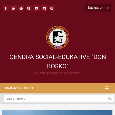
Navigation
QENDRA SOCIAL-EDUKATIVE "DON
BOSKO"
ec, shko përpara me don boskon!
MAIN NAVIGATION