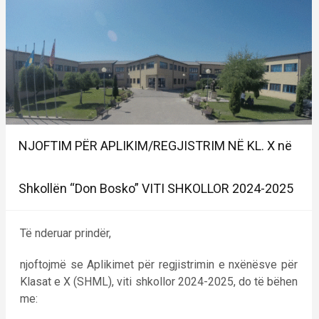
NJOFTIM PËR APLIKIM/REGJISTRIM NË KL. X në
Shkollën “Don Bosko” VITI SHKOLLOR 2024-2025
Të nderuar prindër,
njoftojmë se Aplikimet për regjistrimin e nxënësve për
Klasat e X (SHML), viti shkollor 2024-2025, do të bëhen
me: