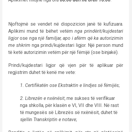
Njoftojmë se vendet në dispozicion janë të kufizuara.
Aplikimi mund të bëhet vetëm
nga prindërit/kujdestari
ligjor
ose
nga një familjar, apo i afërm që ka autorizimin
me shkrim
nga prindi/kujdestari ligjor. Një person mund
të ketë autorizimin vetëm për një fëmijë (ose binjakë).
Prindi/kujdestari ligjor që vjen për të aplikuar për
regjistrim duhet të kenë me vete:
1. Certifikatën ose Ekstraktin e lindjes së fëmijës
;
2. Librezën e nxënësit
, me sukses të verifikuar
nga shkolla, për klasën e VI, VII dhe VIII. Në rast
të mungesës së Librezës së nxënësit, duhet të
sjellin
Transkriptin e notave
;