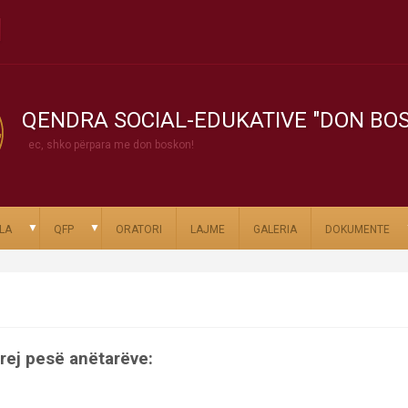
QENDRA SOCIAL-EDUKATIVE "DON BO
ec, shko përpara me don boskon!
▼
▼
LA
QFP
ORATORI
LAJME
GALERIA
DOKUMENTE
rej pesë anëtarëve: