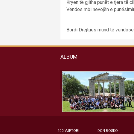
Kryen të gjitha punët e tjera të c
Vendos mbi nevojën e punësimin 
Bordi Drejtues mund të vendosë që
ALBUM
200 VJETORI
DON BOSKO