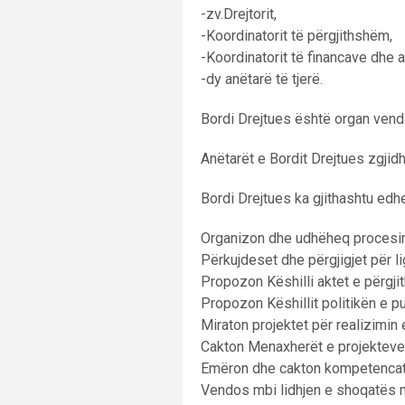
-zv.Drejtorit,
-Koordinatorit të përgjithshëm,
-Koordinatorit të financave dhe 
-dy anëtarë të tjerë.
Bordi Drejtues është organ vend
Anëtarët e Bordit Drejtues zgjid
Bordi Drejtues ka gjithashtu ed
Organizon dhe udhëheq procesin
Përkujdeset dhe përgjigjet për 
Propozon Këshilli aktet e përgj
Propozon Këshillit politikën e p
Miraton projektet për realizimi
Cakton Menaxherët e projekteve
Emëron dhe cakton kompetencat 
Vendos mbi lidhjen e shoqatës m