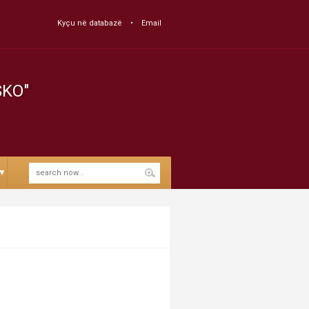
Kyçu në databazë
Email
SKO"
▼