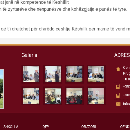
ilat janë në kompetencë të Këshillit.
të zyrtarëve dhe nënpunësve dhe kohëzgjatja e punës të tyre.
 t’i drejtohet për cfarëdo cështje Këshilli, për marrje të vendim
Galeria
ADRE
Qend
Rru
10 0
+383
+383
inf
SHKOLLA
QFP
ORATORI
QEND