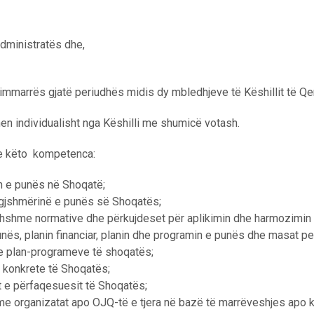
administratës dhe,
immarrës gjatë periudhës midis dy mbledhjeve të Këshillit të Qe
hen individualisht nga Këshilli me shumicë votash.
he këto kompetenca:
 e punës në Shoqatë;
ligjshmërinë e punës së Shoqatës;
ithshme normative dhe përkujdeset për aplikimin dhe harmozimin e
unës, planin financiar, planin dhe programin e punës dhe masat pe
n e plan-programeve të shoqatës;
 konkrete të Shoqatës;
e përfaqesuesit të Shoqatës;
e organizatat apo OJQ-të e tjera në bazë të marrëveshjes apo k