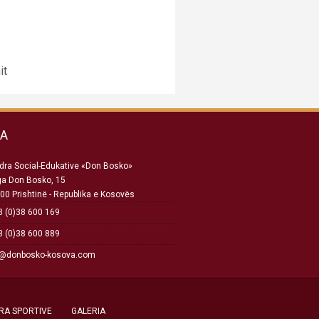
it
SA
ra Social-Edukative «Don Bosko»
ga Don Bosko, 15
00 Prishtinë - Republika e Kosovës
 (0)38 600 169
 (0)38 600 889
o@donbosko-kosova.com
RA SPORTIVE
GALERIA