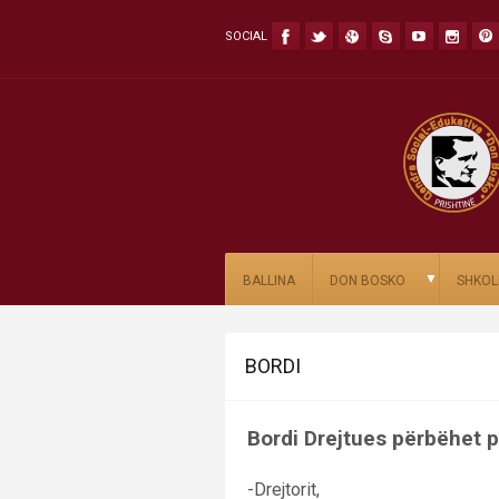
SOCIAL
▼
BALLINA
DON BOSKO
SHKOL
BORDI
Bordi Drejtues përbëhet p
-Drejtorit,