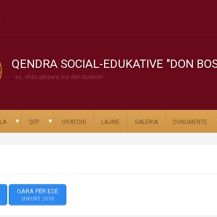
QENDRA SOCIAL-EDUKATIVE "DON BO
ec, shko përpara me don boskon!
▼
▼
LA
QFP
ORATORI
LAJME
GALERIA
DOKUMENTE
GARA PËR ESE
SHKURT 2018