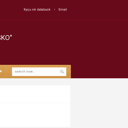
Kyçu në databazë
Email
SKO"
▼