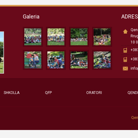
Galeria
ADRE
Qend
Rru
10 0
+383
+383
inf
SHKOLLA
QFP
ORATORI
QEND
Qen