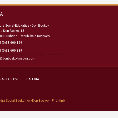
SA
ra Social-Edukative «Don Bosko»
ga Don Bosko, 15
00 Prishtinë - Republika e Kosovës
 (0)38 600 169
 (0)38 600 889
o@donbosko-kosova.com
RA SPORTIVE
GALERIA
dra Social-Edukative «Don Bosko» - Prishtinë