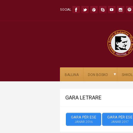
SOCIAL
▼
BALLINA
DON BOSKO
SHKOL
GARA LETRARE
GARA PËR ESE
GARA PËR ESE
JANAR 2016
JANAR 2017