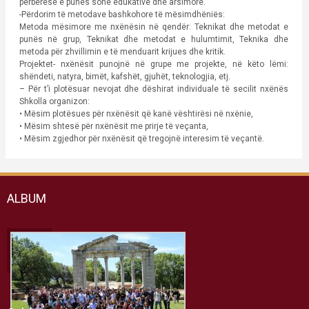
përbërëse e punës sonë edukative dhe arsimore.
-Përdorim të metodave bashkohore të mësimdhëniës:
Metoda mësimore me nxënësin në qendër: Teknikat dhe metodat e
punës në grup, Teknikat dhe metodat e hulumtimit, Teknika dhe
metoda për zhvillimin e të menduarit krijues dhe kritik.
Projektet- nxënësit punojnë në grupe me projekte, në këto lëmi:
shëndeti, natyra, bimët, kafshët, gjuhët, teknologjia, etj.
– Për t’i plotësuar nevojat dhe dëshirat individuale të secilit nxënës
Shkolla organizon:
• Mësim plotësues për nxënësit që kanë vështirësi në nxënie,
• Mësim shtesë për nxënësit me prirje të veçanta,
• Mësim zgjedhor për nxënësit që tregojnë interesim të veçantë.
ALBUM