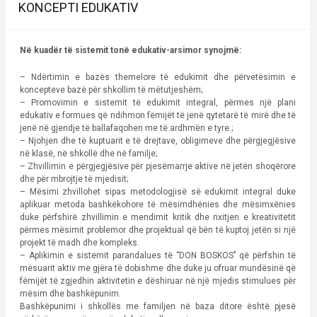
KONCEPTI EDUKATIV
Në kuadër të sistemit tonë edukativ-arsimor synojmë:
– Ndërtimin e bazës themelore të edukimit dhe përvetësimin e
koncepteve bazë për shkollim të mëtutjeshëm;
– Promovimin e sistemit të edukimit integral, përmes një plani
edukativ e formues që ndihmon fëmijët të jenë qytetarë të mirë dhe të
jenë në gjendje të ballafaqohen me të ardhmën e tyre.;
– Njohjen dhe të kuptuarit e të drejtave, obligimeve dhe përgjegjësive
në klasë, në shkollë dhe në familje;
– Zhvillimin e përgjegjësive për pjesëmarrje aktive në jetën shoqërore
dhe për mbrojtje të mjedisit;
– Mësimi zhvillohet sipas metodologjisë së edukimit integral duke
aplikuar metoda bashkëkohore të mësimdhënies dhe mësimxënies
duke përfshirë zhvillimin e mendimit kritik dhe nxitjen e kreativitetit
përmes mësimit problemor dhe projektual që bën të kuptoj jetën si një
projekt të madh dhe kompleks.
– Aplikimin e sistemit parandalues të ‘’DON BOSKOS’’ që përfshin të
mësuarit aktiv me gjëra të dobishme dhe duke ju ofruar mundësinë që
fëmijët të zgjedhin aktivitetin e dëshiruar në një mjedis stimulues për
mësim dhe bashkëpunim.
Bashkëpunimi i shkollës me familjen në baza ditore është pjesë