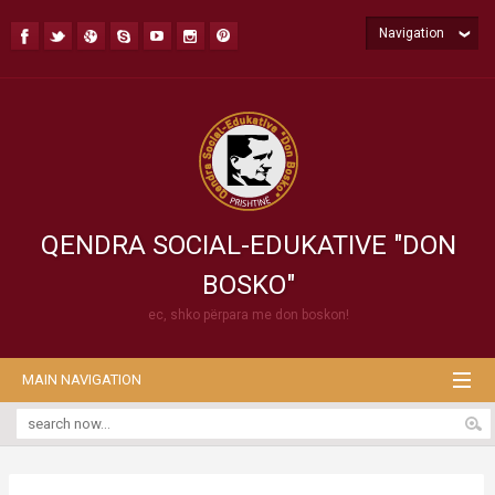
Navigation
QENDRA SOCIAL-EDUKATIVE "DON
BOSKO"
ec, shko përpara me don boskon!
MAIN NAVIGATION