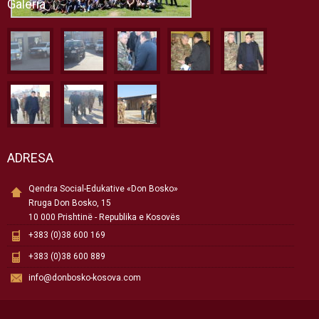
Galeria
ADRESA
Qendra Social-Edukative «Don Bosko»
Rruga Don Bosko, 15
10 000 Prishtinë - Republika e Kosovës
+383 (0)38 600 169
+383 (0)38 600 889
info@donbosko-kosova.com