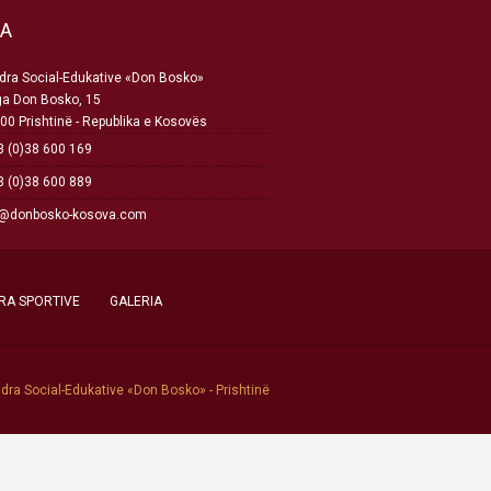
SA
ra Social-Edukative «Don Bosko»
ga Don Bosko, 15
00 Prishtinë - Republika e Kosovës
 (0)38 600 169
 (0)38 600 889
o@donbosko-kosova.com
RA SPORTIVE
GALERIA
dra Social-Edukative «Don Bosko» - Prishtinë