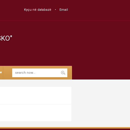
Kyçu në databazë
Email
SKO"
▼