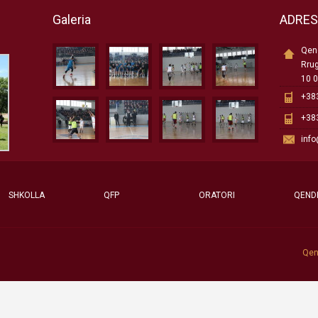
Galeria
ADRE
Qend
Rru
10 0
+383
+383
inf
SHKOLLA
QFP
ORATORI
QEND
Qen