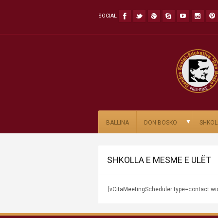
SOCIAL
▼
BALLINA
DON BOSKO
SHKOL
SHKOLLA E MESME E ULËT
[vCitaMeetingScheduler type=contact wi