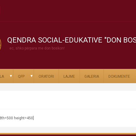
QENDRA SOCIAL-EDUKATIVE "DON BO
ec, shko përpara me don boskon!
▼
▼
LA
QFP
ORATORI
LAJME
GALERIA
DOKUMENTE
dth=500 height=450]