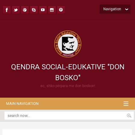
Navigation
QENDRA SOCIAL-EDUKATIVE "DON
BOSKO"
ec, shko përpara me don boskon!
MAIN NAVIGATION