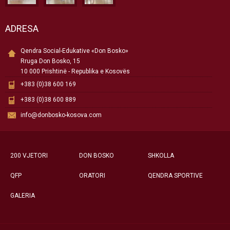
ADRESA
Qendra Social-Edukative «Don Bosko»
Rruga Don Bosko, 15
10 000 Prishtinë - Republika e Kosovës
+383 (0)38 600 169
+383 (0)38 600 889
info@donbosko-kosova.com
200 VJETORI
DON BOSKO
SHKOLLA
QFP
ORATORI
QENDRA SPORTIVE
GALERIA