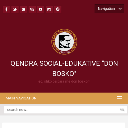
Navigation
QENDRA SOCIAL-EDUKATIVE "DON
BOSKO"
ec, shko përpara me don boskon!
MAIN NAVIGATION