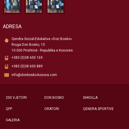
ADRESA
Qendra Social-Edukative «Don Bosko»
Rruga Don Bosko, 15
10 000 Prishtinë - Republika e Kosovës
+383 (0)38 600 169
+383 (0)38 600 889
info@donbosko-kosova.com
200 VJETORI
DON BOSKO
SHKOLLA
QFP
ORATORI
QENDRA SPORTIVE
GALERIA