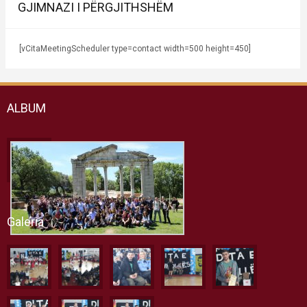
GJIMNAZI I PËRGJITHSHËM
[vCitaMeetingScheduler type=contact width=500 height=450]
ALBUM
Galeria