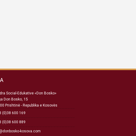
SA
ra Social-Edukative «Don Bosko»
ga Don Bosko, 15
00 Prishtinë - Republika e Kosovës
 (0)38 600 169
 (0)38 600 889
o@donbosko-kosova.com