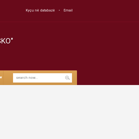
Kyçu në databazë
Email
SKO"
▼