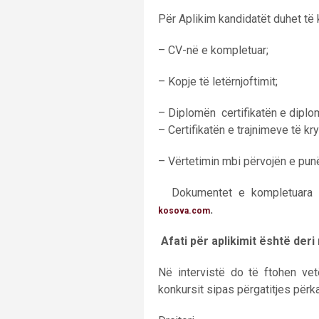
Për Aplikim kandidatët duhet të
– CV-në e kompletuar;
– Kopje të letërnjoftimit;
– Diplomën certifikatën e diplomi
– Certifikatën e trajnimeve të kr
– Vërtetimin mbi përvojën e pun
Dokumentet e kompletuara m
.
kosova.com
Afati për aplikimit është deri
Në intervistë do të ftohen vet
konkursit sipas përgatitjes përka