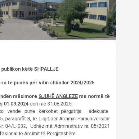
ë publikon këtë SHPALLJE
ira të punës për vitin shkollor 2024/2025
lëndën mësimore
GJUHË ANGLEZE
me normë të
ej 01.09.2024
deri më 31.08.2025;
ëto vende pune kërkohet përgatitja adekuate
 paragrafit 8, të Ligjit për Arsimin Parauniversitar
. 04/L-032, Udhëzimit Administrativ nr. 05/2021
esional të Arsimit të Përgjithshëm.