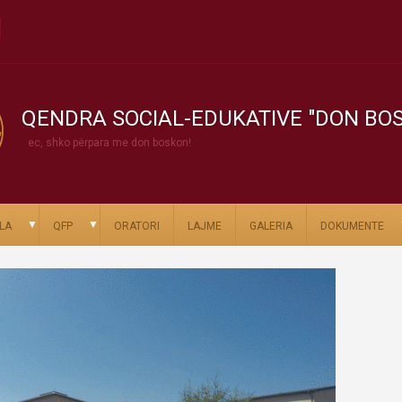
QENDRA SOCIAL-EDUKATIVE "DON BO
ec, shko përpara me don boskon!
▼
▼
LA
QFP
ORATORI
LAJME
GALERIA
DOKUMENTE