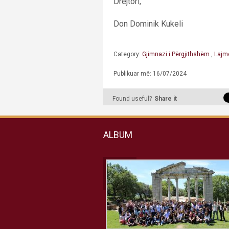
Drejtori,
Don Dominik Kukeli
Category:
Gjimnazi i Përgjithshëm
,
Lajm
Publikuar më: 16/07/2024
Found useful?
Share it
ALBUM