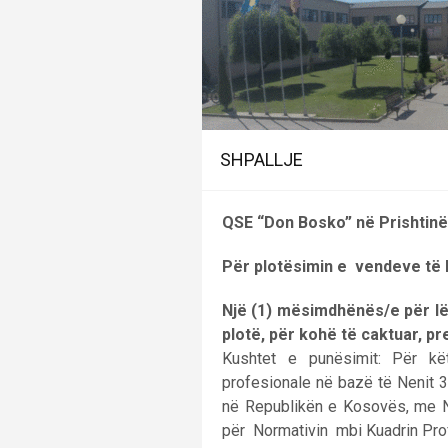
SHPALLJE
QSE “Don Bosko” në Prishtin
Për plotësimin e vendeve të l
Një (1) mësimdhënës/e për 
plotë, për kohë të caktuar, pr
Kushtet e punësimit: Për k
profesionale në bazë të Nenit 35,
në Republikën e Kosovës, me Nr
për Normativin mbi Kuadrin Prof