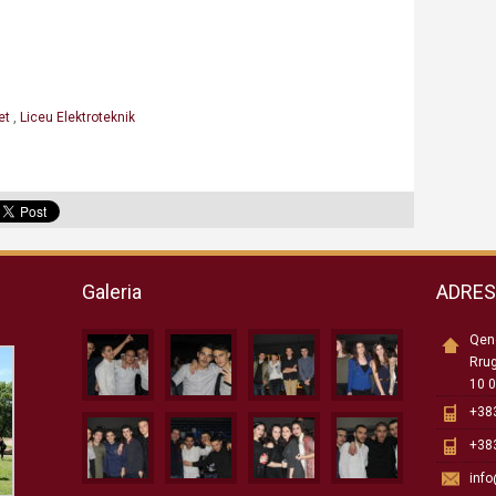
et
,
Liceu Elektroteknik
Galeria
ADRE
Qend
Rru
10 0
+383
+383
inf