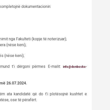
 kompletojnë dokumentacionin:
mit nga Fakulteti (kopje të noterizuar);
yera (nëse keni);
ës (nëse keni);
und t’i dërgoni përmes E-malit:
info@donbosko-
 më 26.07.2024.
ëm ata kandidatë që do t’i plotësojnë kushtet e
tëse, ose të përafërt.