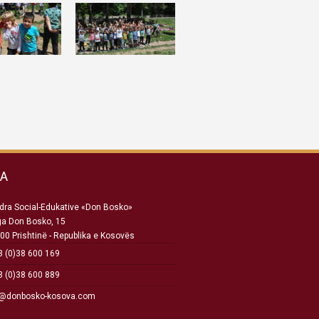
SA
ra Social-Edukative «Don Bosko»
ga Don Bosko, 15
00 Prishtinë - Republika e Kosovës
 (0)38 600 169
 (0)38 600 889
o@donbosko-kosova.com