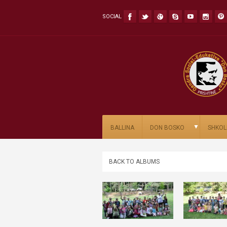
SOCIAL
▼
BALLINA
DON BOSKO
SHKOL
BACK TO ALBUMS