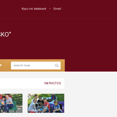
Kyçu në databazë
Email
SKO"
▼
14
PHOTOS