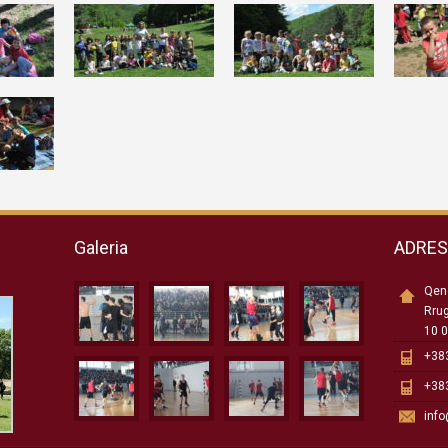
Galeria
ADRE
Qend
Rru
10 0
+383
+383
inf