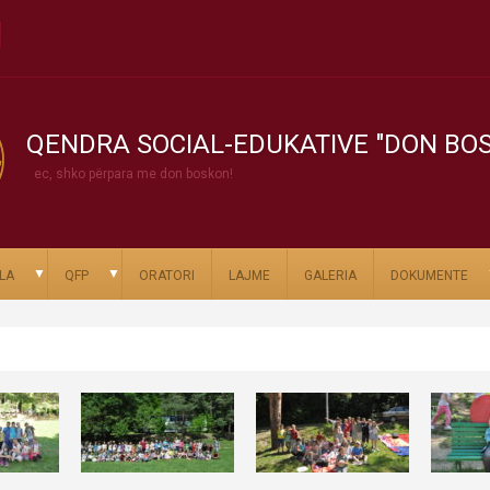
QENDRA SOCIAL-EDUKATIVE "DON BO
ec, shko përpara me don boskon!
▼
▼
LA
QFP
ORATORI
LAJME
GALERIA
DOKUMENTE