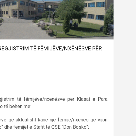
 REGJISTRIM TË FËMIJËVE/NXËNËSVE PËR
gjistrim të fëmijëve/nxënësve për Klasat e Para
do të bëhen me:
rve që aktualisht kanë një fëmijë/nxënës që vijon
 dhe fëmijët e Stafit të QSE “Don Bosko”;