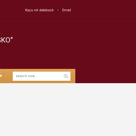
Kyçu në databazë
Email
SKO"
▼