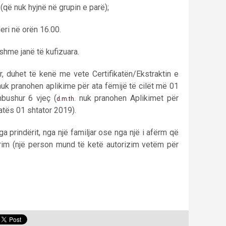
 (që nuk hyjnë në grupin e parë);
deri në orën 16.00.
hme janë të kufizuara.
ar, duhet të kenë me vete Certifikatën/Ekstraktin e
nuk pranohen aplikime për ata fëmijë të cilët më 01
bushur 6 vjeç (
nuk pranohen Aplikimet për
d.m.th.
datës 01 shtator 2019).
 prindërit, nga një familjar ose nga një i afërm që
krim (një person mund të ketë autorizim vetëm për