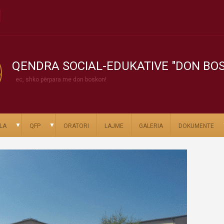
QENDRA SOCIAL-EDUKATIVE "DON BO
ec, shko përpara me don boskon!
▼
▼
LA
QFP
ORATORI
LAJME
GALERIA
DOKUMENTE