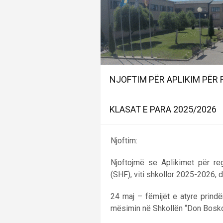
NJOFTIM PËR APLIKIM PËR
KLASAT E PARA 2025/2026
Njoftim:
Njoftojmë se Aplikimet për re
(SHF), viti shkollor 2025-2026, 
24 maj – fëmijët e atyre prindë
mësimin në Shkollën “Don Bosko”