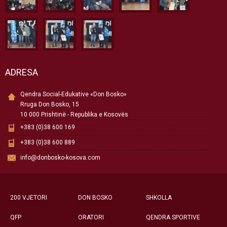
ADRESA
Qendra Social-Edukative «Don Bosko»
Rruga Don Bosko, 15
10 000 Prishtinë - Republika e Kosovës
+383 (0)38 600 169
+383 (0)38 600 889
info@donbosko-kosova.com
200 VJETORI
DON BOSKO
SHKOLLA
QFP
ORATORI
QENDRA SPORTIVE