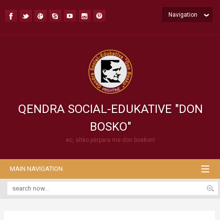
Navigation
QENDRA SOCIAL-EDUKATIVE "DON
BOSKO"
ec, shko përpara me don boskon!
MAIN NAVIGATION