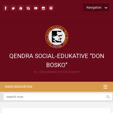
Navigation
QENDRA SOCIAL-EDUKATIVE "DON
BOSKO"
ec, shko përpara me don boskon!
MAIN NAVIGATION