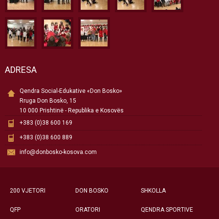
ADRESA
Qendra Social-Edukative «Don Bosko»
Rruga Don Bosko, 15
10 000 Prishtinë - Republika e Kosovës
+383 (0)38 600 169
+383 (0)38 600 889
info@donbosko-kosova.com
200 VJETORI
DON BOSKO
SHKOLLA
QFP
ORATORI
QENDRA SPORTIVE