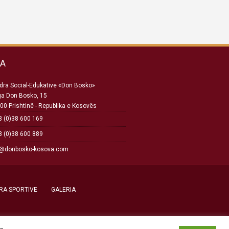
SA
ra Social-Edukative «Don Bosko»
ga Don Bosko, 15
00 Prishtinë - Republika e Kosovës
 (0)38 600 169
 (0)38 600 889
o@donbosko-kosova.com
RA SPORTIVE
GALERIA