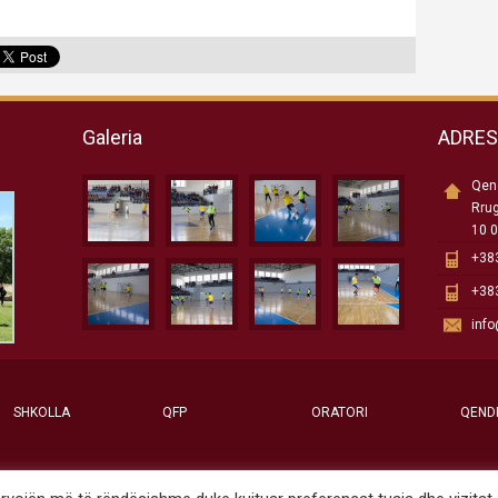
Galeria
ADRE
Qend
Rru
10 0
+383
+383
inf
SHKOLLA
QFP
ORATORI
QEND