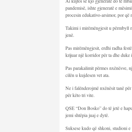
Ai kujtoi se kjo gjeneratë do të mbah
pandemisë, ishte gjeneratë e mësimit
procesin edukativo-arsimor, por që n
Takimi i mirëmëngjesit u përmbyll m
jenë.
Pas mirëmëngjesit, erdhi radha festës
krijuar një korridor për ta dhe duke 
Pas parakalimit përmes nxënësve, një
cilën u kujdesen vet ata.
Ne i falënderojmë nxënësit tanë për
për këto tri vite.
QSE “Don Bosko” do të jetë e hapur
jemi shtëpia juaj e dytë.
Suksese kudo që shkoni, studioni e