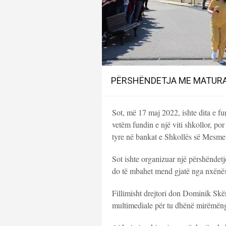
PËRSHËNDETJA ME MATURA
Sot, më 17 maj 2022, ishte dita e fun
vetëm fundin e një viti shkollor, por 
tyre në bankat e Shkollës së Mesme 
Sot ishte organizuar një përshëndetj
do të mbahet mend gjatë nga nxënësi
Fillimisht drejtori don Dominik Skën
multimediale për tu dhënë mirëmëngj