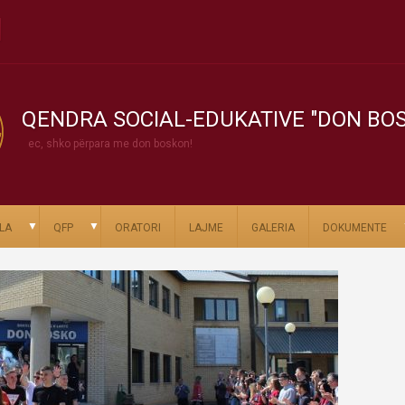
QENDRA SOCIAL-EDUKATIVE "DON BO
ec, shko përpara me don boskon!
▼
▼
LA
QFP
ORATORI
LAJME
GALERIA
DOKUMENTE