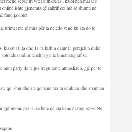
et mend sepse tri vitet e shkollës i kaloi nën masat e
 online ishte gjenerata që sakrifikoi më së shumti në
ë fund ja dolët.
e urimet më të mira për ta në çdo vend ku ata do të
, klasat 10-ta dhe 11-ta kishin dalur t’i përcjellin duke
i aplouduar sikur të ishin yje te kinematografisë.
 mini party do te jua rregullonte atmosferën, gjë për të
 atë që ishin dhe atë që bënë për tu edukuar dhe arsimuar
 gjithmonë për ta, sa herë që ata kanë nevojë sepse Ne
 veproni