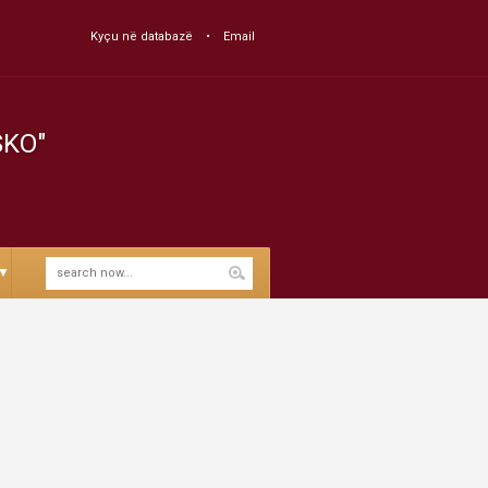
Kyçu në databazë
Email
SKO"
▼