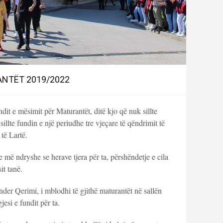
NTËT 2019/2022
dit e mësimit për Maturantët, ditë kjo që nuk sillte
sillte fundin e një periudhe tre vjeçare të qëndrimit të
të Lartë.
e më ndryshe se herave tjera për ta, përshëndetje e cila
t tanë.
der Qerimi, i mblodhi të gjithë maturantët në sallën
esi e fundit për ta.