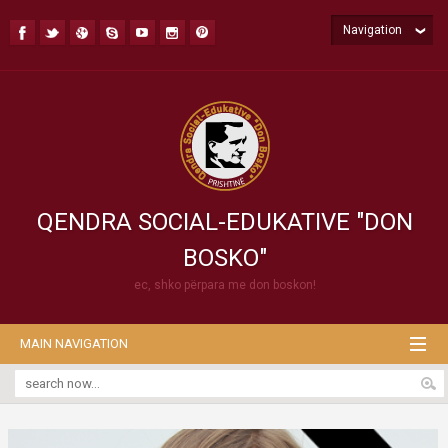
Navigation
QENDRA SOCIAL-EDUKATIVE "DON
BOSKO"
ec, shko përpara me don boskon!
MAIN NAVIGATION