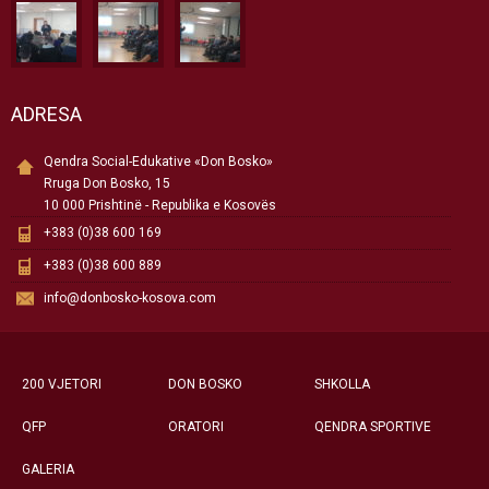
ADRESA
Qendra Social-Edukative «Don Bosko»
Rruga Don Bosko, 15
10 000 Prishtinë - Republika e Kosovës
+383 (0)38 600 169
+383 (0)38 600 889
info@donbosko-kosova.com
200 VJETORI
DON BOSKO
SHKOLLA
QFP
ORATORI
QENDRA SPORTIVE
GALERIA