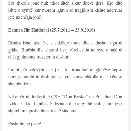
Sot shkolla jonë nuk filloi ditën sikur ditëve tjera. Kjo ditë
ishte e zymtë kur morëm lajmin se tragjikisht kishte ndërruar
jetë nxënësja jonë
Ermira Ilir Hajdaraj (25.7.2011 – 23.9.2018)
Ermira ishte nxënëse e shkëlqyeshme dhe e dashur nga të
gjithë. Butësia dhe sharmi i saj vëreheshin në sytë e sajë të
cilët gjithmonë rrezatonin dashuri.
Lajmi për vdekjen e saj na ka tronditur të gjithëve sepse
familja humbi të dashurën e tyre, kurse shkolla një nxënëse
shembullore.
Në emër të drejtorit të QSE “Don Bosko” në Prishtinë, Don
Izidor Lukic, familjes Saleziane dhe të gjithë stafit, familjes i
shprehim ngushëllimet më të sinqerta.
Pushoftë ne paqe!