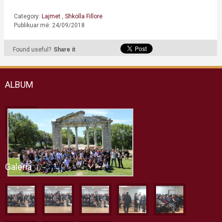
Category:
Lajmet
,
Shkolla Fillore
Publikuar më: 24/09/2018
Found useful?
Share it
ALBUM
Galeria