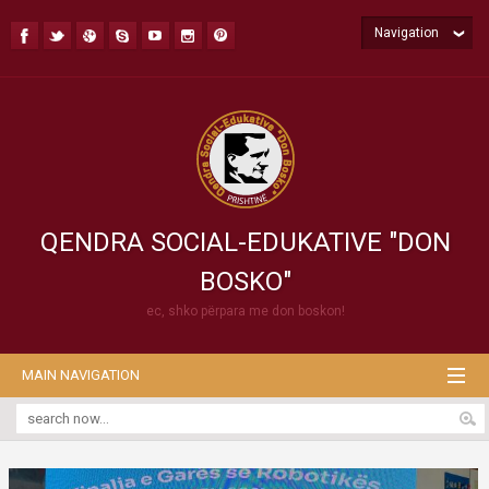
Navigation
QENDRA SOCIAL-EDUKATIVE "DON
BOSKO"
ec, shko përpara me don boskon!
MAIN NAVIGATION