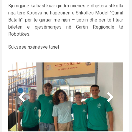
Kjo ngjarje ka bashkuar qindra nxënës e dhjetëra shkolla
nga tërë Kosova në hapësirën e Shkollës Model “Qamil
Batalli”, për të garuar me njëri – tjetrin dhe për të fituar
biletën e pjesëmarrjes në Garën Regjionale të
Robotikës.
Suksese nxënësve tanë!