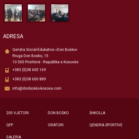
ADRESA
Qendra Social-Edukative «Don Bosko»
Rruga Don Bosko, 15
10 000 Prishtinë - Republika e Kosovës
+383 (0)38 600 169
+383 (0)38 600 889
info@donbosko-kosova.com
200 VJETORI
DON BOSKO
SHKOLLA
QFP
ORATORI
QENDRA SPORTIVE
GALERIA