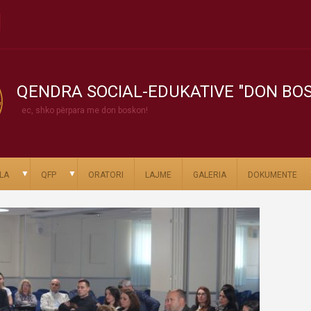
QENDRA SOCIAL-EDUKATIVE "DON BO
ec, shko përpara me don boskon!
▼
▼
LA
QFP
ORATORI
LAJME
GALERIA
DOKUMENTE