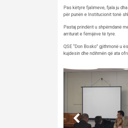
Pas këtyre fjalimeve, fjala ju dh
për punën e Institucionit tonë shk
Pastaj prindërit u shpërndanë me
arriturat e fëmijëve të tyre.
QSE “Don Bosko” gjithmonë u ës
kujdesin dhe ndihmën që ata ofro