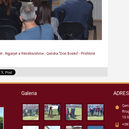
et
,
Ngjarjet e Rëndësishme
,
Qendra "Don Bosko" - Prishtinë
Galeria
ADRE
Qend
Rru
10 0
+383