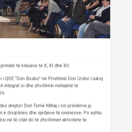
prindër te klasave te X, XI dhe XII.
ri i QSE “Don Bosko” në Prishtinë Don Izidor Llukiq
mit integral si dhe zhvillimin mëtejmë të
ës.
dës drejtori Don Tomë Mihaj i cili prindërve ju
 e disiplinës dhe sjelljeve të nxënësve. Po ashtu
si në të cilat do të zhvillohen aktivitete te