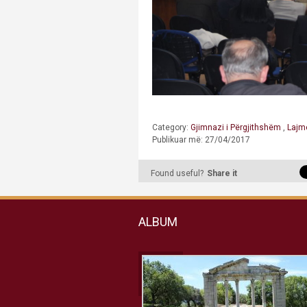
Category:
Gjimnazi i Përgjithshëm
,
Lajm
Publikuar më: 27/04/2017
Found useful?
Share it
ALBUM