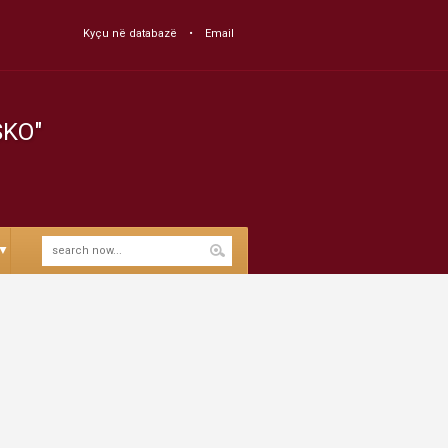
Kyçu në databazë
Email
SKO"
▼