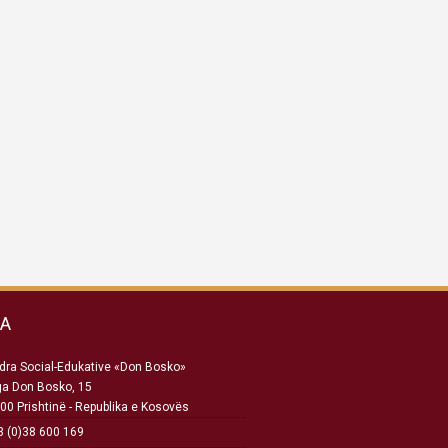
SA
ra Social-Edukative «Don Bosko»
ga Don Bosko, 15
00 Prishtinë - Republika e Kosovës
 (0)38 600 169