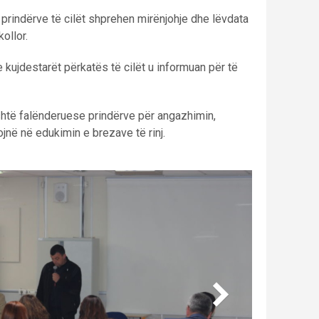
a prindërve të cilët shprehen mirënjohje dhe lëvdata
ollor.
 kujdestarët përkatës të cilët u informuan për të
htë falënderuese prindërve për angazhimin,
jnë në edukimin e brezave të rinj.