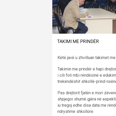
TAKIMI ME PRINDËR
Këtë javë u zhvilluan takimet me 
Takimin me prindër e hapi drejto
i cili foli mbi rëndësinë e eduki
trekëndëshit shkollë-prind-nxën
Pas drejtorit fjalën e mori zëven
shpjegoi shumë gjëra në aspektin
iu tregoj edhe disa data me rëndë
ndryshme shkollore.