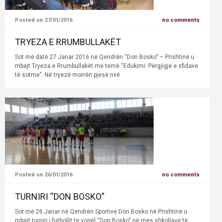
Posted on 27/01/2016
no comments
TRYEZA E RRUMBULLAKËT
Sot më datë 27 Janar 2016 në Qendrën “Don Bosko” – Prishtinë u
mbajt Tryeza e Rrumbullakët me temë “Edukimi: Përgjigje e sfidave
të sotme”. Në tryezë morrën pjesë nxë
Posted on 26/01/2016
no comments
TURNIRI “DON BOSKO”
Sot më 26 Janar në Qendrën Sportive Don Bosko në Prishtinë u
mbajt turniri i futbollit të vogël “Don Bosko” në mes shkollave të