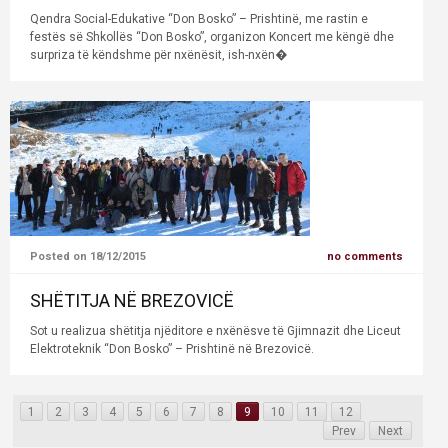
Qendra Social-Edukative “Don Bosko” – Prishtinë, me rastin e
festës së Shkollës “Don Bosko”, organizon Koncert me këngë dhe
surpriza të këndshme për nxënësit, ish-nxën�
Posted on 18/12/2015
no comments
SHËTITJA NË BREZOVICË
Sot u realizua shëtitja njëditore e nxënësve të Gjimnazit dhe Liceut
Elektroteknik “Don Bosko” – Prishtinë në Brezovicë.
1
2
3
4
5
6
7
8
9
10
11
12
Prev
Next