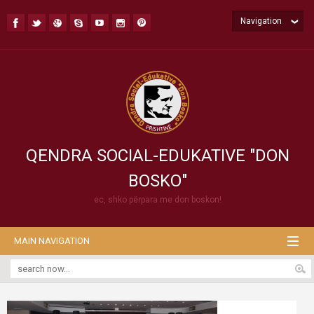
Navigation
QENDRA SOCIAL-EDUKATIVE "DON
BOSKO"
ec, shko përpara me don boskon!
MAIN NAVIGATION