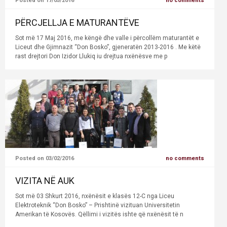
Posted on 17/05/2016
no comments
PËRCJELLJA E MATURANTËVE
Sot më 17 Maj 2016, me këngë dhe valle i përcollëm maturantët e
Liceut dhe Gjimnazit “Don Bosko”, gjeneratën 2013-2016 . Me këtë
rast drejtori Don Izidor Llukiq iu drejtua nxënësve me p
Posted on 03/02/2016
no comments
VIZITA NË AUK
Sot më 03 Shkurt 2016, nxënësit e klasës 12-C nga Liceu
Elektroteknik “Don Bosko” – Prishtinë vizituan Universitetin
Amerikan të Kosovës. Qëllimi i vizitës ishte që nxënësit të n