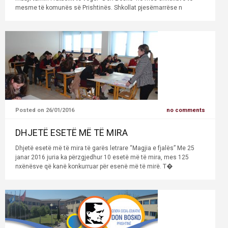
mesme të komunës së Prishtinës. Shkollat pjesëmarrëse n
Posted on 26/01/2016
no comments
DHJETË ESETË MË TË MIRA
Dhjetë esetë më të mira të garës letrare “Magjia e fjalës” Me 25
janar 2016 juria ka përzgjedhur 10 esetë më të mira, mes 125
nxënësve që kanë konkurruar për esenë më të mirë. T�