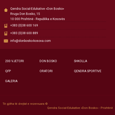
Qendra Social-Edukative «Don Bosko»
Rruga Don Bosko, 15
10 000 Prishtinë - Republika e Kosovës
+383 (0)38 600 169
+383 (0)38 600 889
info@donbosko-kosova.com
200 VJETORI
DON BOSKO
SHKOLLA
QFP
ORATORI
QENDRA SPORTIVE
GALERIA
Të gjitha të drejtat e rezervuara ©
Qendra Social-Edukative «Don Bosko» - Prishtinë