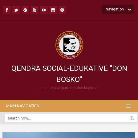
Navigation
QENDRA SOCIAL-EDUKATIVE "DON
BOSKO"
ec, shko përpara me don boskon!
MAIN NAVIGATION