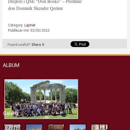
Drejtori i QSE “Don Bosko” – Prishtinë
don Dominik Skender Qerimi
Category:
Lajmet
Publikuar më: 02/05/2022
Found useful?
Share it
ALBUM
Galeria