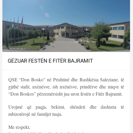
GËZUAR FESTËN E FITËR BAJRAMIT
QSE “Don Bosko” në Prishtinë dhe Bashkësia Saleziane, të
gjithë stafit, nxënësve, ish nxënësve, prindërve dhe miqve të
“Don Boskos” përzemërsisht jua uron festën e Fitër Bajramit.
Urojmë që paqja, bekimi, shëndeti dhe dashuria të
mbizotërojë në familjet tuaja.
Me respekt,