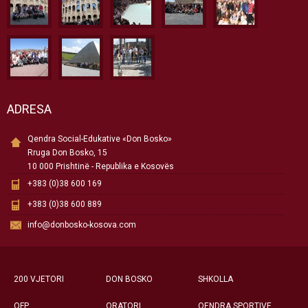
ADRESA
Qendra Social-Edukative «Don Bosko»
Rruga Don Bosko, 15
10 000 Prishtinë - Republika e Kosovës
+383 (0)38 600 169
+383 (0)38 600 889
info@donbosko-kosova.com
200 VJETORI
DON BOSKO
SHKOLLA
QFP
ORATORI
QENDRA SPORTIVE