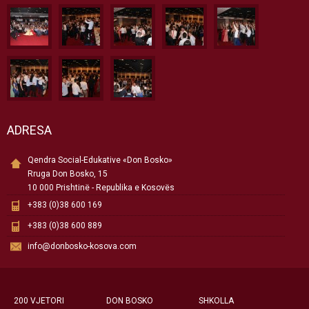
ADRESA
Qendra Social-Edukative «Don Bosko»
Rruga Don Bosko, 15
10 000 Prishtinë - Republika e Kosovës
+383 (0)38 600 169
+383 (0)38 600 889
info@donbosko-kosova.com
200 VJETORI
DON BOSKO
SHKOLLA