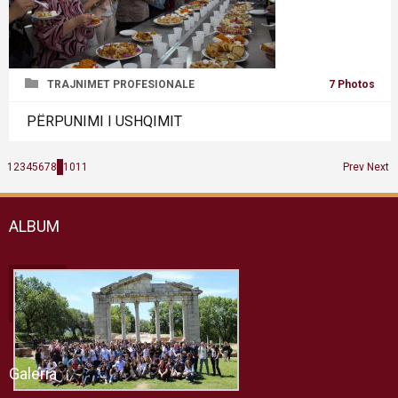
TRAJNIMET PROFESIONALE
7 Photos
PËRPUNIMI I USHQIMIT
1
2
3
4
5
6
7
8
9
10
11
Prev
Next
ALBUM
Galeria