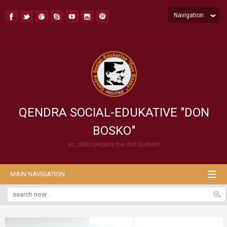
Navigation
QENDRA SOCIAL-EDUKATIVE "DON
BOSKO"
ec, shko përpara me don boskon!
MAIN NAVIGATION