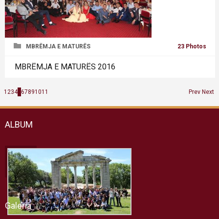
MBRËMJA E MATURËS
23 Photos
MBRËMJA E MATURËS 2016
1
2
3
4
5
6
7
8
9
10
11
Prev
Next
ALBUM
Galeria