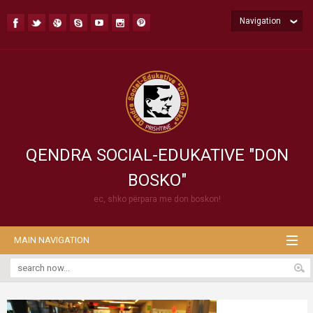
Navigation
QENDRA SOCIAL-EDUKATIVE "DON
BOSKO"
ec, shko përpara me don boskon!
MAIN NAVIGATION