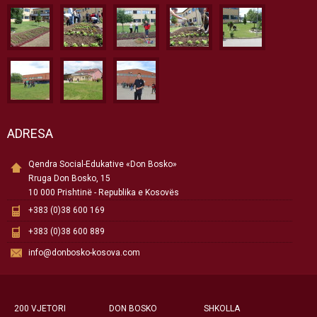
ADRESA
Qendra Social-Edukative «Don Bosko»
Rruga Don Bosko, 15
10 000 Prishtinë - Republika e Kosovës
+383 (0)38 600 169
+383 (0)38 600 889
info@donbosko-kosova.com
200 VJETORI
DON BOSKO
SHKOLLA