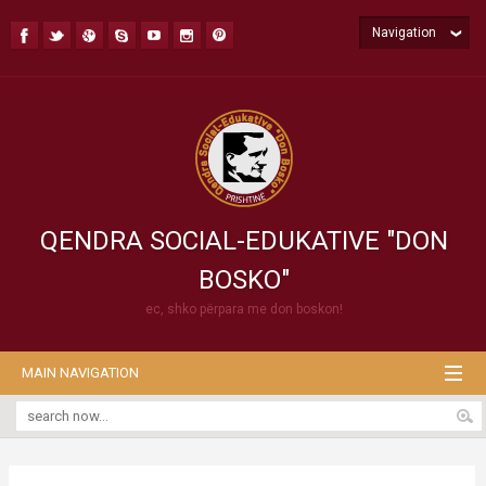
Navigation
QENDRA SOCIAL-EDUKATIVE "DON
BOSKO"
ec, shko përpara me don boskon!
MAIN NAVIGATION