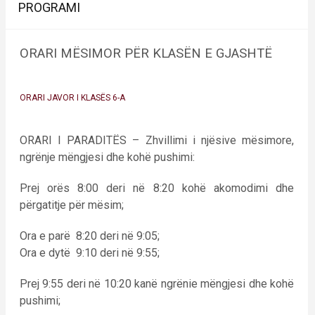
PROGRAMI
ORARI MËSIMOR PËR KLASËN E GJASHTË
ORARI JAVOR I KLASËS 6-A
ORARI I PARADITËS – Zhvillimi i njësive mësimore,
ngrënje mëngjesi dhe kohë pushimi:
Prej orës 8:00 deri në 8:20 kohë akomodimi dhe
përgatitje për mësim;
Ora e parë 8:20 deri në 9:05;
Ora e dytë 9:10 deri në 9:55;
Prej 9:55 deri në 10:20 kanë ngrënie mëngjesi dhe kohë
pushimi;