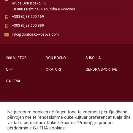
Rruga Don Bosko, 15
10 000 Prishtinë - Republika e Kosovës
+383 (0)38 600 169
+383 (0)38 600 889
info@donbosko-kosova.com
200 VJETORI
DON BOSKO
SHKOLLA
QFP
ORATORI
QENDRA SPORTIVE
GALERIA
Të gjitha të drejtat e rezervuara ©
Ne përdorim cookies në faqen tonë të internetit për t'ju dhënë
Qendra Social-Edukative «Don Bosko» - Prishtinë
përvojën më të rëndësishme duke kujtuar preferencat tuaja dhe
vizitat e përsëritura. Duke klikuar në "Pranoj", ju pranoni
përdorimin e GJITHA cookies.