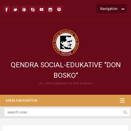
Navigation
QENDRA SOCIAL-EDUKATIVE "DON
BOSKO"
ec, shko përpara me don boskon!
MAIN NAVIGATION