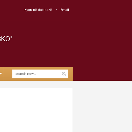
Kyçu në databazë
Email
SKO"
▼