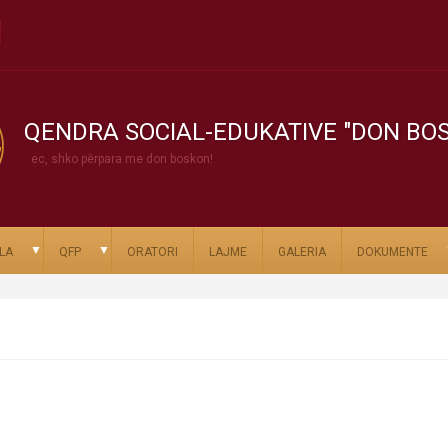
QENDRA SOCIAL-EDUKATIVE "DON BO
ec, shko përpara me don boskon!
▼
▼
LA
QFP
ORATORI
LAJME
GALERIA
DOKUMENTE