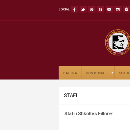
SOCIAL
▼
BALLINA
DON BOSKO
SHKOL
STAFI
Stafi i Shkollës Fillore: