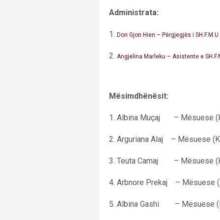
Administrata:
1.
Don Gjon Hien – Përgjegjës i SH.F.M.U
2.
Angjelina Marleku – Asistente e SH.F.
Mësimdhënësit:
1. Albina Muçaj – Mësuese (K
2. Arguriana Alaj – Mësuese (K
3.
Teuta Camaj – Mësuese (K
4. Arbnore Prekaj – Mësuese (
5. Albina Gashi – Mësuese (K