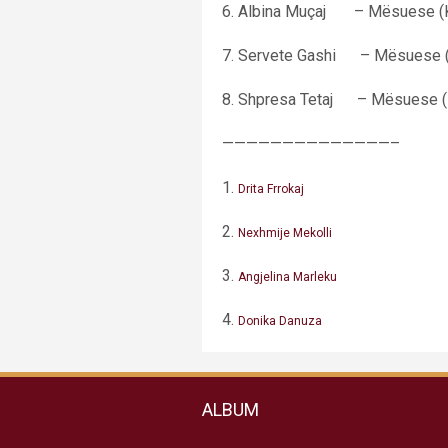
6. Albina Muçaj – Mësuese (K
7. Servete Gashi – Mësuese (
8. Shpresa Tetaj – Mësuese (
——————————————–
1.
Drita Frrokaj
2.
Nexhmije Mekolli
3.
Angjelina Marleku
4.
Donika Danuza
ALBUM