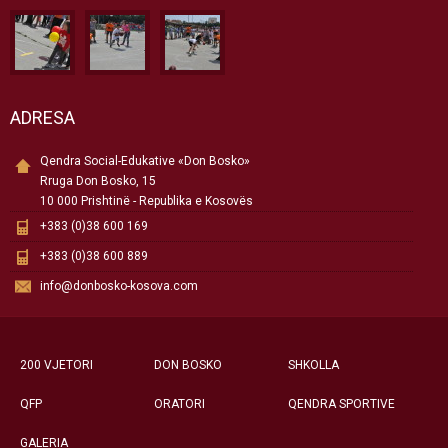
ADRESA
Qendra Social-Edukative «Don Bosko»
Rruga Don Bosko, 15
10 000 Prishtinë - Republika e Kosovës
+383 (0)38 600 169
+383 (0)38 600 889
info@donbosko-kosova.com
200 VJETORI
DON BOSKO
SHKOLLA
QFP
ORATORI
QENDRA SPORTIVE
GALERIA