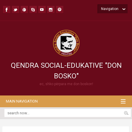
Navigation
QENDRA SOCIAL-EDUKATIVE "DON
BOSKO"
ec, shko përpara me don boskon!
MAIN NAVIGATION