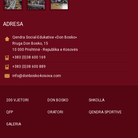
ADRESA
Qendra Social-Edukative «Don Bosko»
Rruga Don Bosko, 15
10 000 Prishtinë - Republika e Kosovës
+383 (0)38 600 169
+383 (0)38 600 889
info@donbosko-kosova.com
200 VJETORI
DON BOSKO
SHKOLLA
QFP
ORATORI
QENDRA SPORTIVE
GALERIA