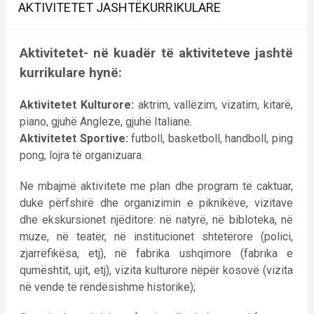
AKTIVITETET JASHTËKURRIKULARE
Aktivitetet- në kuadër të aktiviteteve jashtë
kurrikulare hynë:
Aktivitetet Kulturore:
aktrim, vallëzim, vizatim, kitarë,
piano, gjuhë Angleze, gjuhë Italiane.
Aktivitetet Sportive:
futboll, basketboll, handboll, ping
pong, lojra të organizuara.
Ne mbajmë aktivitete me plan dhe program të caktuar,
duke përfshirë dhe organizimin e piknikëve, vizitave
dhe ekskursionet njëditore: në natyrë, në bibloteka, në
muze, në teatër, në institucionet shtetërore (polici,
zjarrëfikësa, etj), në fabrika ushqimore (fabrika e
qumështit, ujit, etj), vizita kulturore nëpër kosovë (vizita
në vende të rëndësishme historike);