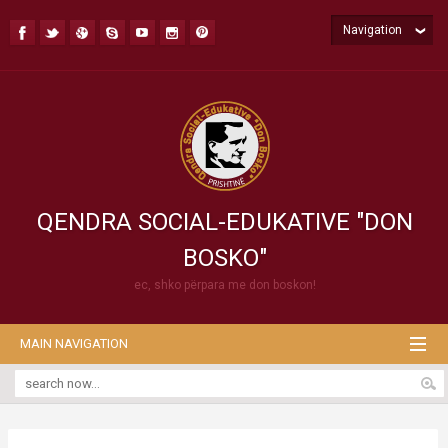
Navigation
QENDRA SOCIAL-EDUKATIVE "DON
BOSKO"
ec, shko përpara me don boskon!
MAIN NAVIGATION