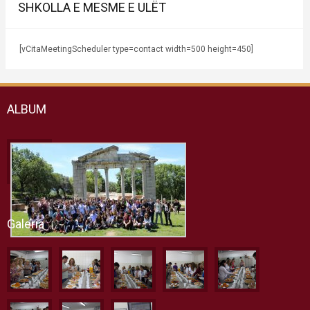
SHKOLLA E MESME E ULËT
[vCitaMeetingScheduler type=contact width=500 height=450]
ALBUM
Galeria