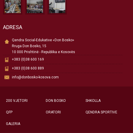
ADRESA
Qendra Social-Edukative «Don Bosko»
Rruga Don Bosko, 15
10 000 Prishtinë - Republika e Kosovës
+383 (0)38 600 169
+383 (0)38 600 889
info@donbosko-kosova.com
200 VJETORI
DON BOSKO
SHKOLLA
QFP
ORATORI
QENDRA SPORTIVE
GALERIA