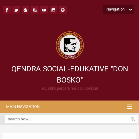
Navigation
QENDRA SOCIAL-EDUKATIVE "DON
BOSKO"
ec, shko përpara me don boskon!
MAIN NAVIGATION