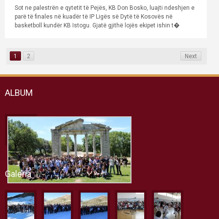
Sot ne palestrën e qytetit të Pejës, KB Don Bosko, luajti ndeshjen e
parë të finales në kuadër të IP Ligës së Dytë të Kosovës në
basketboll kundër KB Istogu. Gjatë gjithë lojës ekipet ishin t�
1
2
Next
ALBUM
Galeria