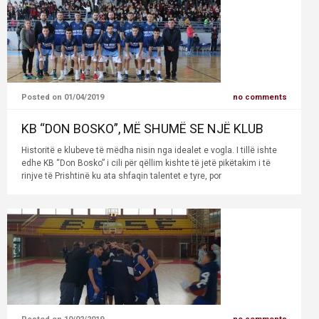
Posted on 01/04/2019
no comments
KB “DON BOSKO”, MË SHUMË SE NJË KLUB
Historitë e klubeve të mëdha nisin nga idealet e vogla. I tillë ishte
edhe KB “Don Bosko” i cili për qëllim kishte të jetë pikëtakim i të
rinjve të Prishtinë ku ata shfaqin talentet e tyre, por