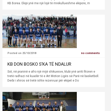
KB Borea. Ekipi ynë me një lojë të mrekullueshme ekipore, m
Posted on 25/10/2018
no comments
KB DON BOSKO S’KA TË NDALUR
Sot, në praninë e afro një mijë shikuesve, klubi ynë arriti fitoren e
tretë radhazi në kuadër të e Art Motion Ligës së Parë në basketboll.
Derbi i xhiros së tretë ishte rezervuar për ekipet e Do