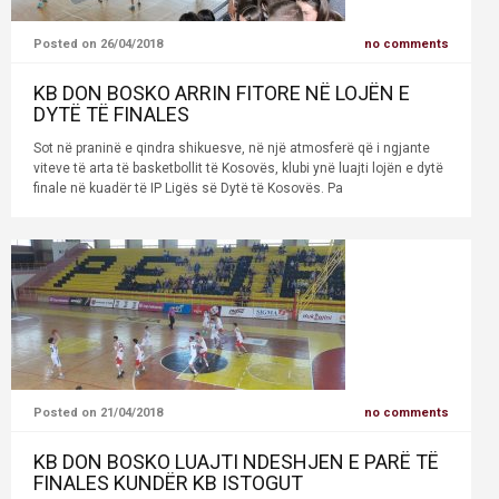
Posted on 26/04/2018
no comments
KB DON BOSKO ARRIN FITORE NË LOJËN E
DYTË TË FINALES
Sot në praninë e qindra shikuesve, në një atmosferë që i ngjante
viteve të arta të basketbollit të Kosovës, klubi ynë luajti lojën e dytë
finale në kuadër të IP Ligës së Dytë të Kosovës. Pa
Posted on 21/04/2018
no comments
KB DON BOSKO LUAJTI NDESHJEN E PARË TË
FINALES KUNDËR KB ISTOGUT