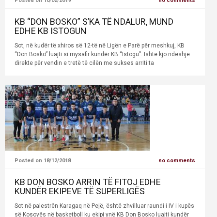
Posted on 10/02/2019
no comments
KB “DON BOSKO” S’KA TË NDALUR, MUND
EDHE KB ISTOGUN
Sot, në kudër të xhiros së 12-të në Ligën e Parë për meshkuj, KB
“Don Bosko” luajti si mysafir kundër KB “Istogu”. Ishte kjo ndeshje
direkte për vendin e tretë të cilën me sukses arriti ta
Posted on 18/12/2018
no comments
KB DON BOSKO ARRIN TË FITOJ EDHE
KUNDËR EKIPEVE TË SUPERLIGËS
Sot në palestrën Karagaq në Pejë, është zhvilluar raundi i IV i kupës
së Kosovës në basketboll ku ekipi ynë KB Don Bosko luajti kundër