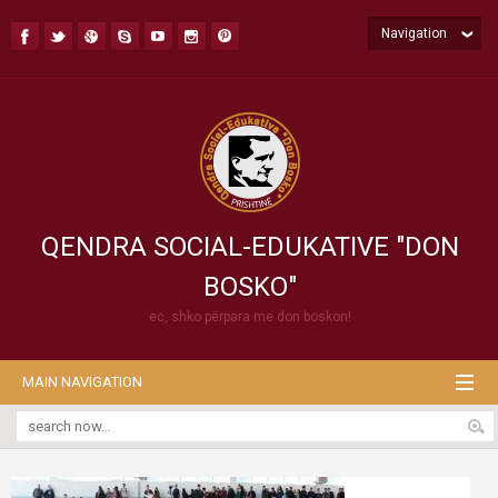
Navigation
QENDRA SOCIAL-EDUKATIVE "DON
BOSKO"
ec, shko përpara me don boskon!
MAIN NAVIGATION