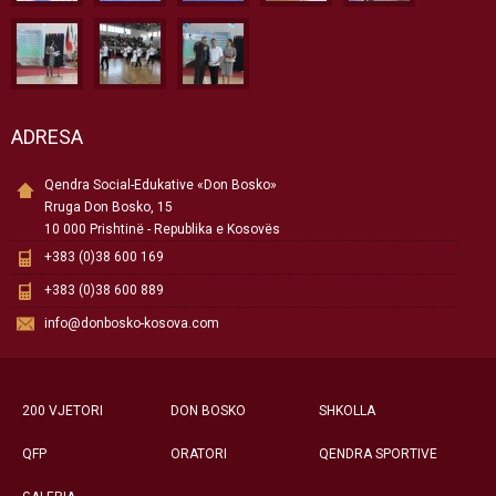
ADRESA
Qendra Social-Edukative «Don Bosko»
Rruga Don Bosko, 15
10 000 Prishtinë - Republika e Kosovës
+383 (0)38 600 169
+383 (0)38 600 889
info@donbosko-kosova.com
200 VJETORI
DON BOSKO
SHKOLLA
QFP
ORATORI
QENDRA SPORTIVE