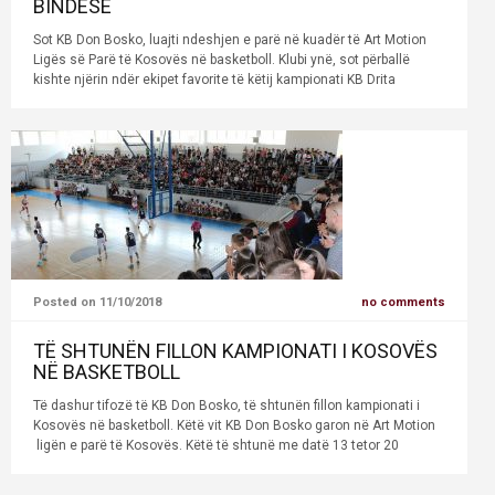
BINDËSE
Sot KB Don Bosko, luajti ndeshjen e parë në kuadër të Art Motion
Ligës së Parë të Kosovës në basketboll. Klubi ynë, sot përballë
kishte njërin ndër ekipet favorite të këtij kampionati KB Drita
Posted on 11/10/2018
no comments
TË SHTUNËN FILLON KAMPIONATI I KOSOVËS
NË BASKETBOLL
Të dashur tifozë të KB Don Bosko, të shtunën fillon kampionati i
Kosovës në basketboll. Këtë vit KB Don Bosko garon në Art Motion
ligën e parë të Kosovës. Këtë të shtunë me datë 13 tetor 20