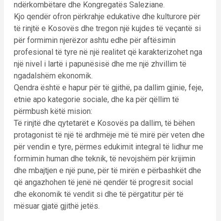
ndërkombëtare dhe Kongregatës Saleziane.
Kjo qendër ofron përkrahje edukative dhe kulturore për
të rinjtë e Kosovës dhe tregon një kujdes të veçantë si
për formimin njerëzor ashtu edhe për aftësimin
profesional të tyre në një realitet që karakterizohet nga
një nivel i lartë i papunësisë dhe me një zhvillim të
ngadalshëm ekonomik.
Qendra është e hapur për të gjithë, pa dallim gjinie, feje,
etnie apo kategorie sociale, dhe ka për qëllim të
përmbush këtë mision:
Të rinjtë dhe qytetarët e Kosovës pa dallim, të bëhen
protagonist të një të ardhmëje më të mirë për veten dhe
për vendin e tyre, përmes edukimit integral të lidhur me
formimin human dhe teknik, të nevojshëm për krijimin
dhe mbajtjen e një pune, për të mirën e përbashkët dhe
që angazhohen të jenë në qendër të progresit social
dhe ekonomik të vendit si dhe të përgatitur për të
mësuar gjatë gjithë jetës.