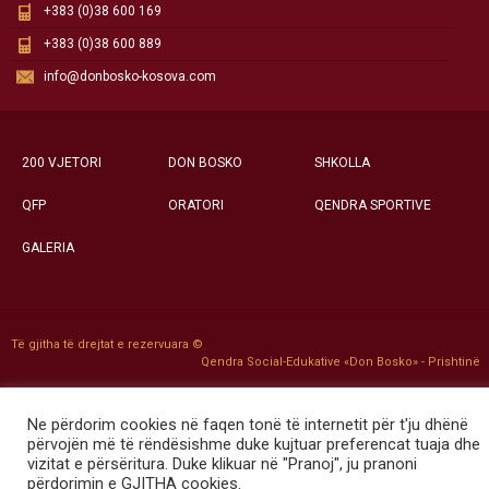
+383 (0)38 600 169
+383 (0)38 600 889
info@donbosko-kosova.com
200 VJETORI
DON BOSKO
SHKOLLA
QFP
ORATORI
QENDRA SPORTIVE
GALERIA
Të gjitha të drejtat e rezervuara ©
Qendra Social-Edukative «Don Bosko» - Prishtinë
Ne përdorim cookies në faqen tonë të internetit për t'ju dhënë
përvojën më të rëndësishme duke kujtuar preferencat tuaja dhe
vizitat e përsëritura. Duke klikuar në "Pranoj", ju pranoni
përdorimin e GJITHA cookies.