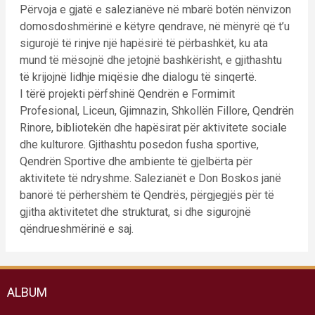
Përvoja e gjatë e salezianëve në mbarë botën nënvizon
domosdoshmërinë e këtyre qendrave, në mënyrë që t’u
sigurojë të rinjve një hapësirë të përbashkët, ku ata
mund të mësojnë dhe jetojnë bashkërisht, e gjithashtu
të krijojnë lidhje miqësie dhe dialogu të sinqertë.
I tërë projekti përfshinë Qendrën e Formimit
Profesional, Liceun, Gjimnazin, Shkollën Fillore, Qendrën
Rinore, bibliotekën dhe hapësirat për aktivitete sociale
dhe kulturore. Gjithashtu posedon fusha sportive,
Qendrën Sportive dhe ambiente të gjelbërta për
aktivitete të ndryshme. Salezianët e Don Boskos janë
banorë të përhershëm të Qendrës, përgjegjës për të
gjitha aktivitetet dhe strukturat, si dhe sigurojnë
qëndrueshmërinë e saj.
ALBUM