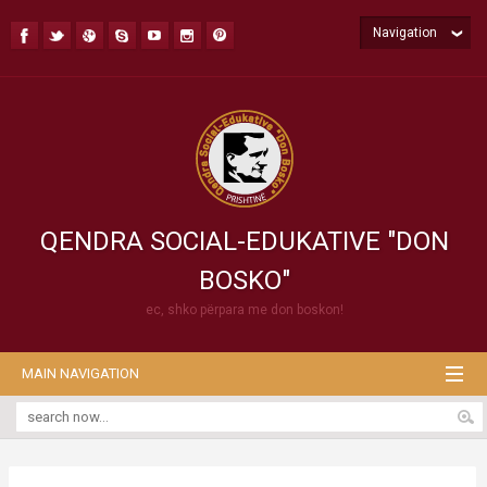
Navigation
QENDRA SOCIAL-EDUKATIVE "DON
BOSKO"
ec, shko përpara me don boskon!
MAIN NAVIGATION