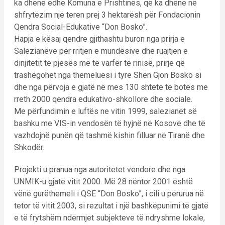
ka dhënë edhe Komuna e Prishtinës, që ka dhënë në
shfrytëzim një teren prej 3 hektarësh për Fondacionin
Qendra Social-Edukative “Don Bosko”.
Hapja e kësaj qendre gjithashtu buron nga prirja e
Salezianëve për rritjen e mundësive dhe ruajtjen e
dinjitetit të pjesës më të varfër të rinisë, prirje që
trashëgohet nga themeluesi i tyre Shën Gjon Bosko si
dhe nga përvoja e gjatë në mes 130 shtete të botës me
rreth 2000 qendra edukativo-shkollore dhe sociale.
Me përfundimin e luftës ne vitin 1999, salezianët së
bashku me VIS-in vendosën të hyjnë në Kosovë dhe të
vazhdojnë punën që tashmë kishin filluar në Tiranë dhe
Shkodër.
Projekti u pranua nga autoritetet vendore dhe nga
UNMIK-u gjatë vitit 2000. Më 28 nëntor 2001 është
vënë gurëthemeli i QSE “Don Bosko”, i cili u përurua në
tetor të vitit 2003, si rezultat i një bashkëpunimi të gjatë
e të frytshëm ndërmjet subjekteve të ndryshme lokale,