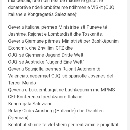
mundësuar, falë ndihmës së madhe të grupit të
donatorëve ndërkombëtar me ndihmën e VIS-it (OJQ
italiane e Kongregatës Saleziane):
Qeveria italiane, përmes Ministrisë së Punëve të
Jashtme, Rajonet e Lombardisë dhe Toskanës,
Qeveria Gjermane përmes Ministrisë për Bashkëpunim
Ekonomik dhe Zhvillim, GTZ dhe
OJQ-së Gjermane Jugend Dritte Welt
OJQ-së Austriake “Jugend Eine Welt”
Qeveria Spanjolle, përmes Rajonit Autonom të
Valencias, nëpërmjet OJQ-së spanjolle Jovenes del
Tercer Mundo
Qeveria e Luksemburgut në bashkëpunim me MPMS
CEI-Konferenca Ipeshkvnore Italiane
Kongregata Saleziane
Rotary Clubs Arnsberg (Hollandë) dhe Drachten
(Gjermani)
Kontribut shumë të vlefshëm për realizimin e projetktit