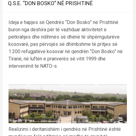
Q.S.E. “DON BOSKO” NË PRISHTINË
Ideja e hapjes së Qendrës “Don Bosko” në Prishtinë
buron nga dëshira për të vazhduar aktivitetet e
përkrahjes dhe ndihmës së dhënë të shpërngulurëve
kosovarë, pas përvojës së dhimbshme të pritjes së
1.200 refugjatëve kosovar në qendrën “Don Bosko” në
Tiranë, në luftën e pranverës së vitit 1999 dhe
intervenimit të NATO-s.
Realizimi i deritanishëm i qendrës në Prishtinë është