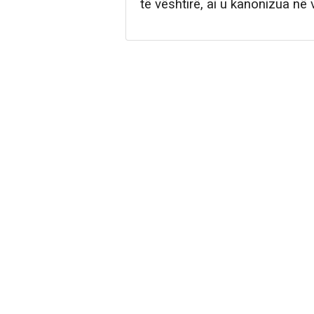
të vështirë, ai u kanonizua në v