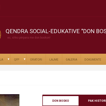
QENDRA SOCIAL-EDUKATIVE "DON BO
ec, shko përpara me don boskon!
▼
▼
LA
QFP
ORATORI
LAJME
GALERIA
DOKUMENTE
DON BOSKO
PAK HISTOR