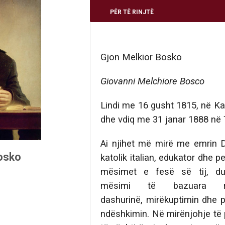
PËR TË RINJTË
Gjon Melkior Bosko
Giovanni Melchiore Bosco
Lindi me 16 gusht 1815, në 
dhe vdiq me 31 janar 1888 në 
Ai njihet më mirë me emrin D
osko
katolik italian, edukator dhe p
mësimet e fesë së tij, du
mësimi të bazuara
dashurinë, mirëkuptimin dhe 
ndëshkimin. Në mirënjohje të p