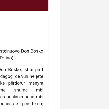
Kastelnuovo Don Bosko
Torino).
on Bosko, ishte prift
edagog, që vuri në jetë
ke përdorur mënyra
 më shumë mbi
parandalimin sesa mbi
unës së tij me të rinj