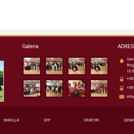
Galeria
ADRE
Qend
Rru
10 0
+383
+383
inf
SHKOLLA
QFP
ORATORI
QEND