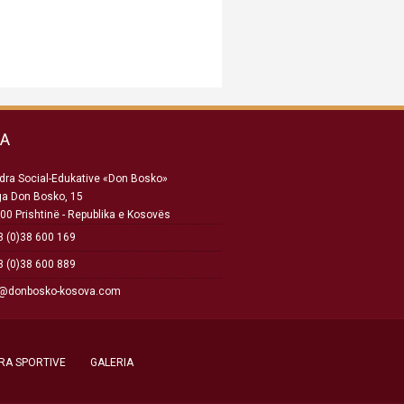
SA
ra Social-Edukative «Don Bosko»
ga Don Bosko, 15
00 Prishtinë - Republika e Kosovës
 (0)38 600 169
 (0)38 600 889
o@donbosko-kosova.com
RA SPORTIVE
GALERIA