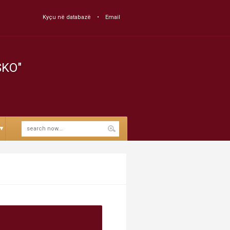
Kyçu në databazë
Email
SKO"
▼
I