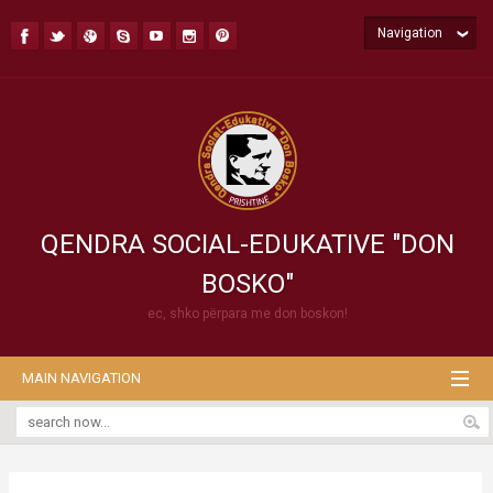
Navigation
QENDRA SOCIAL-EDUKATIVE "DON
BOSKO"
ec, shko përpara me don boskon!
MAIN NAVIGATION