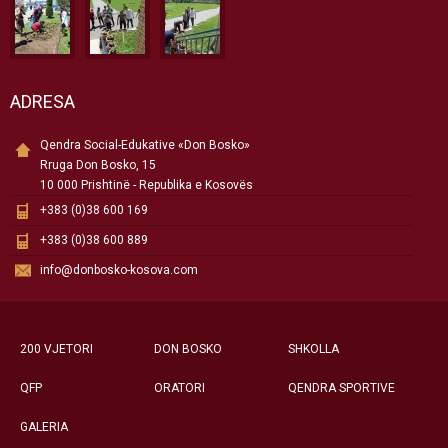
ADRESA
Qendra Social-Edukative «Don Bosko»
Rruga Don Bosko, 15
10 000 Prishtinë - Republika e Kosovës
+383 (0)38 600 169
+383 (0)38 600 889
info@donbosko-kosova.com
200 VJETORI
DON BOSKO
SHKOLLA
QFP
ORATORI
QENDRA SPORTIVE
GALERIA