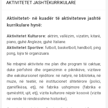
AKTIVITETET JASHTËKURRIKULARE
Aktivitetet- në kuadër të aktiviteteve jashtë
kurrikulare hynë:
Aktivitetet Kulturore:
aktrim, vallëzim, vizatim, kitarë,
piano, gjuhë Angleze, gjuhë Italiane.
Aktivitetet Sportive:
futboll, basketboll, handboll, ping
pong, lojra të organizuara.
Ne mbajmë aktivitete me plan dhe program të caktuar,
duke përfshirë dhe organizimin e piknikëve, vizitave
dhe eakskursionet njëditore: në natyrë, në bibloteka, në
muze, në teatër, në institucionet shtetërore (polici,
zjarrëfikësa, etj), në fabrika ushqimore (fabrika e
qumështit, ujit, etj), vizita kulturore nëpër kosovë (vizita
në vende të rëndësishme historike);