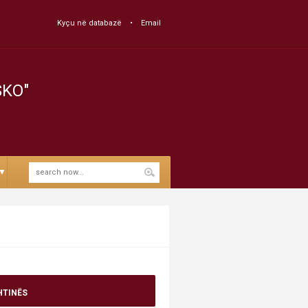
Kyçu në databazë
Email
SKO"
▼
HTINËS