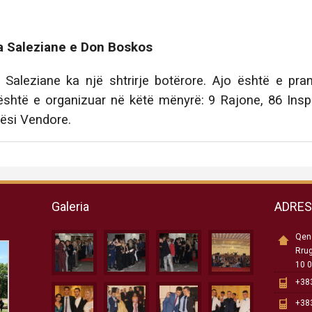
 Saleziane e Don Boskos
 Saleziane ka një shtrirje botërore. Ajo është e pr
është e organizuar në këtë mënyrë: 9 Rajone, 86 Ins
ësi Vendore.
Galeria
ADRE
Qend
Rru
10 0
+383
+383