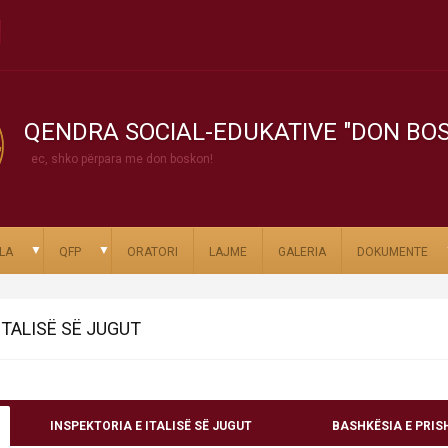
QENDRA SOCIAL-EDUKATIVE "DON BO
ec, shko përpara me don boskon!
▼
▼
LA
QFP
ORATORI
LAJME
GALERIA
DOKUMENTE
ITALISË SË JUGUT
INSPEKTORIA E ITALISË SË JUGUT
BASHKËSIA E PRIS