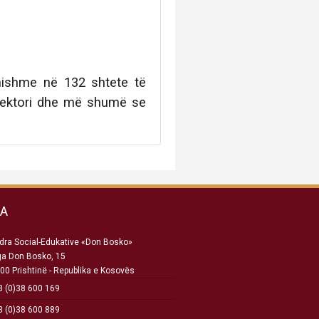
anishme në 132 shtete të
pektori dhe më shumë se
SA
ra Social-Edukative «Don Bosko»
ga Don Bosko, 15
00 Prishtinë - Republika e Kosovës
 (0)38 600 169
 (0)38 600 889