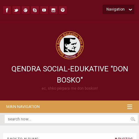
Navigation
QENDRA SOCIAL-EDUKATIVE "DON
BOSKO"
ec, shko përpara me don boskon!
MAIN NAVIGATION