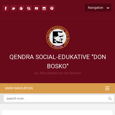
Navigation
QENDRA SOCIAL-EDUKATIVE "DON
BOSKO"
ec, shko përpara me don boskon!
MAIN NAVIGATION