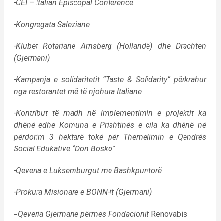
-CEI – Italian Episcopal Conference
-Kongregata Saleziane
-Klubet Rotariane Arnsberg (Hollandë) dhe Drachten
(Gjermani)
-Kampanja e solidaritetit “Taste & Solidarity” përkrahur
nga restorantet më të njohura Italiane
-Kontribut të madh në implementimin e projektit ka
dhënë edhe Komuna e Prishtinës e cila ka dhënë në
përdorim 3 hektarë tokë për Themelimin e Qendrës
Social Edukative “Don Bosko”
-Qeveria e Luksemburgut me Bashkpuntorë
-Prokura Misionare e BONN-it (Gjermani)
Qeveria Gjermane përmes Fondacionit
Renovabis
–