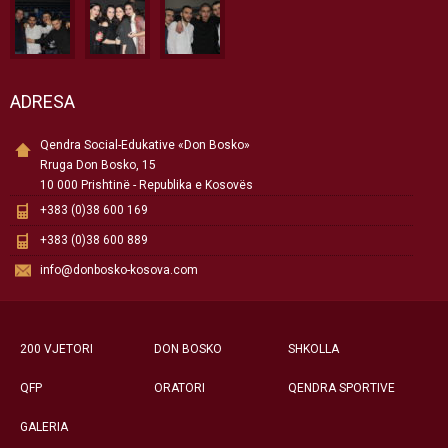
ADRESA
Qendra Social-Edukative «Don Bosko»
Rruga Don Bosko, 15
10 000 Prishtinë - Republika e Kosovës
+383 (0)38 600 169
+383 (0)38 600 889
info@donbosko-kosova.com
200 VJETORI
DON BOSKO
SHKOLLA
QFP
ORATORI
QENDRA SPORTIVE
GALERIA