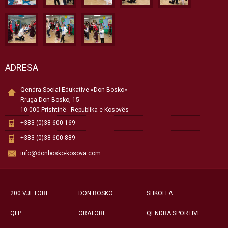
ADRESA
Qendra Social-Edukative «Don Bosko»
Rruga Don Bosko, 15
10 000 Prishtinë - Republika e Kosovës
+383 (0)38 600 169
+383 (0)38 600 889
info@donbosko-kosova.com
200 VJETORI
DON BOSKO
SHKOLLA
QFP
ORATORI
QENDRA SPORTIVE