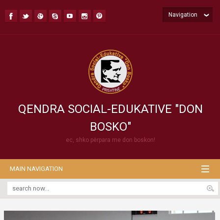
Navigation
QENDRA SOCIAL-EDUKATIVE "DON
BOSKO"
ec, shko përpara me don boskon!
MAIN NAVIGATION