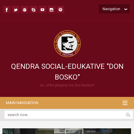
Navigation
QENDRA SOCIAL-EDUKATIVE "DON
BOSKO"
ec, shko përpara me don boskon!
MAIN NAVIGATION