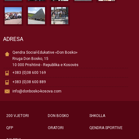
ADRESA
Qendra Social-Edukative «Don Bosko»
Rruga Don Bosko, 15
10 000 Prishtinë - Republika e Kosovës
+383 (0)38 600 169
+383 (0)38 600 889
info@donbosko-kosova.com
200 VJETORI
DON BOSKO
SHKOLLA
QFP
ORATORI
QENDRA SPORTIVE