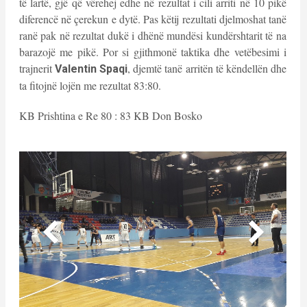
të lartë, gjë që vërehej edhe në rezultat i cili arriti në 10 pikë
diferencë në çerekun e dytë. Pas këtij rezultati djelmoshat tanë
ranë pak në rezultat dukë i dhënë mundësi kundërshtarit të na
barazojë me pikë. Por si gjithmonë taktika dhe vetëbesimi i
trajnerit
, djemtë tanë arritën të këndellën dhe
Valentin Spaqi
ta fitojnë lojën me rezultat 83:80.
KB Prishtina e Re 80 : 83 KB Don Bosko