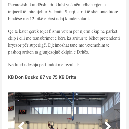
Pavarësisht kundërshtarit, klubi ynë nën udhëheqjen e
trajnerit të mirënjohur Valentin Spaqi, arriti të shënonte fitore
bindëse me 12 pikë epërsi ndaj kundërshtarit.
Që të katër çerek lojët flisnin vetëm për njërin ekip në parket
ekip i cili me transferimet e bëra ka arritur të bëhet pretendenti
kryesor për superligë. Djelmoshat tanë me vetëmohim të
pashoq arritën ta gjunjëzojnë ekipin e Dritës.
Në fund ndeshja përfundoi me rezultat:
KB Don Bosko 87 vs 75 KB Drita