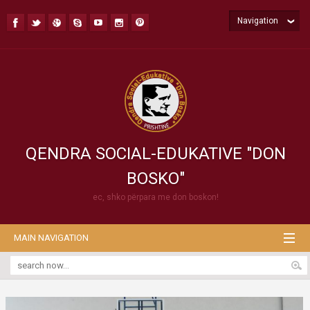
Navigation
QENDRA SOCIAL-EDUKATIVE "DON
BOSKO"
ec, shko përpara me don boskon!
MAIN NAVIGATION