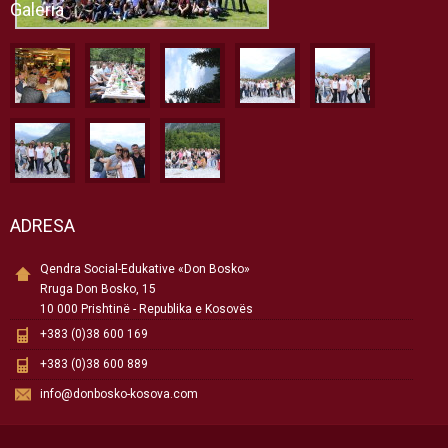
Galeria
ADRESA
Qendra Social-Edukative «Don Bosko»
Rruga Don Bosko, 15
10 000 Prishtinë - Republika e Kosovës
+383 (0)38 600 169
+383 (0)38 600 889
info@donbosko-kosova.com