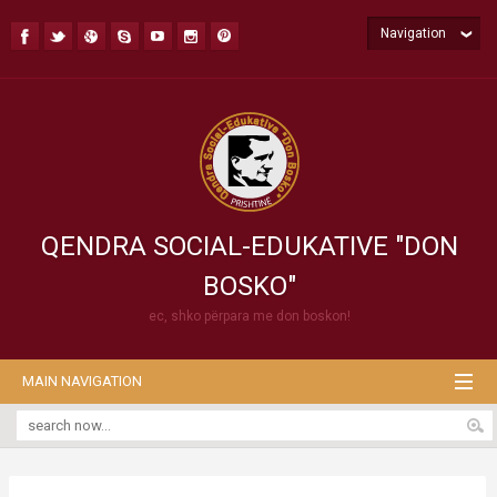
Navigation
QENDRA SOCIAL-EDUKATIVE "DON
BOSKO"
ec, shko përpara me don boskon!
MAIN NAVIGATION