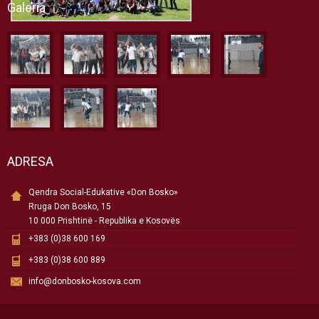
Galeria
ADRESA
Qendra Social-Edukative «Don Bosko»
Rruga Don Bosko, 15
10 000 Prishtinë - Republika e Kosovës
+383 (0)38 600 169
+383 (0)38 600 889
info@donbosko-kosova.com