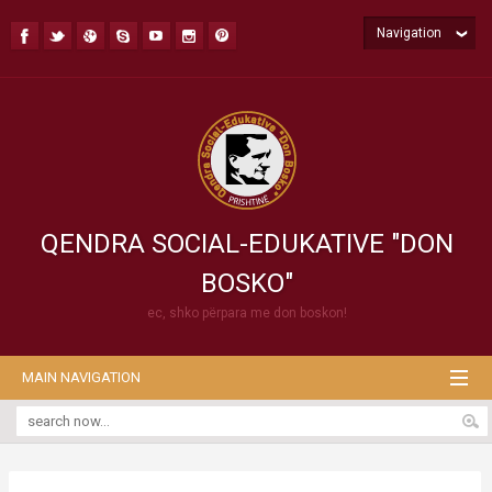
Navigation
QENDRA SOCIAL-EDUKATIVE "DON
BOSKO"
ec, shko përpara me don boskon!
MAIN NAVIGATION