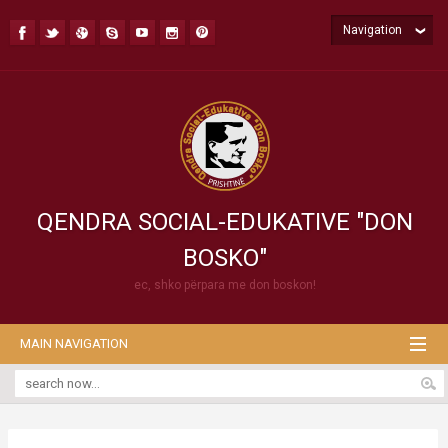
Navigation
QENDRA SOCIAL-EDUKATIVE "DON
BOSKO"
ec, shko përpara me don boskon!
MAIN NAVIGATION